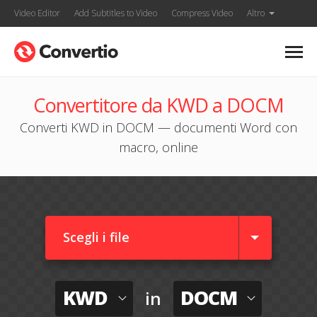
Video Editor
Add Subtitles to Video
Compress Video
Altro
Convertitore da KWD a DOCM
Converti KWD in DOCM — documenti Word con
macro, online
Scegli i file
KWD
DOCM
in