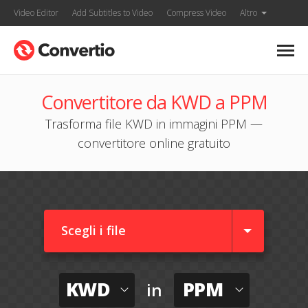
Video Editor
Add Subtitles to Video
Compress Video
Altro
Convertitore da KWD a PPM
Trasforma file KWD in immagini PPM —
convertitore online gratuito
Scegli i file
KWD
PPM
in