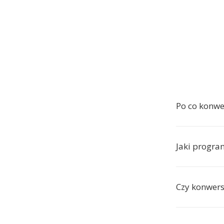
Po co konw
Jaki progra
Czy konwer