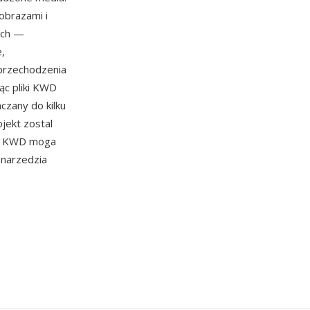
obrazami i
ach —
e,
 przechodzenia
ąc pliki KWD
czany do kilku
jekt zostal
iki KWD moga
 narzedzia