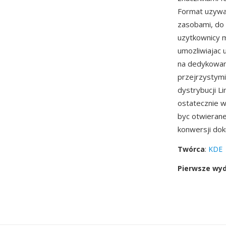
Format uzywa
zasobami, do 
uzytkownicy m
umozliwiajac 
na dedykowana
przejrzystymi
dystrybucji L
ostatecznie 
byc otwierane
konwersji do
Twórca
:
KDE
Pierwsze wy