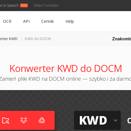
xt to Speech
Video Translator
OCR
API
Cennik
Help
Znakomit
erter KWD
KWD do DOCM
Konwerter KWD do DOCM
Zamień pliki KWD na DOCM online — szybko i za darm
KWD