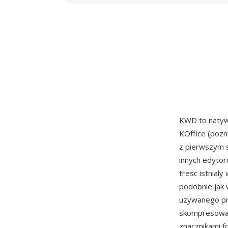
KWD to naty
KOffice (pozn
z pierwszym 
innych edytor
tresc istnial
podobnie jak 
uzywanego pr
skompresowan
znacznikami f