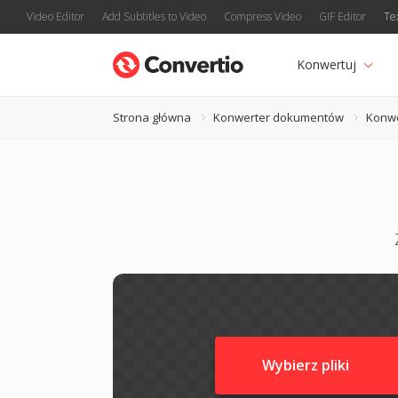
Video Editor
Add Subtitles to Video
Compress Video
GIF Editor
Te
Konwertuj
Strona główna
Konwerter dokumentów
Konw
Wybierz pliki