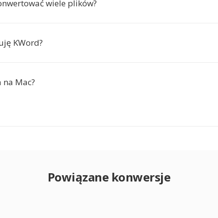
nwertować wiele plików?
buję KWord?
a na Mac?
Powiązane konwersje