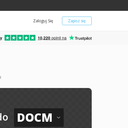
Zaloguj Się
Zapisz się
y
10,220
opinii na
o
DOCM
do