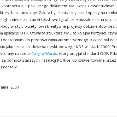
 kontenera ZIP pakujacego dokument XML wraz z ewentualnymi 
ktorych sie odwoluje. Zaleta byl elastyczny uklad oparty na ramk
ogli umieszczac ramki tekstowe i graficzne niezaleznie na stroni
uklady w stylu biuletynow i kreatywne projekty dokumentow bez
 aplikacje DTP. Otwarta struktura XML to kolejna korzysci, czyni
 i dostepnymi do przetwarzania automatycznego. KWord byl dola
inux jako czesc srodowiska desktopowego KDE w latach 2000. Pro
wycofany na rzecz
Calligra Words
, ktory przyjal standard ODF. Pl
 za pomoca starszych instalacji KOffice lub konwertowane przez
kumentow.
danie
: 2000