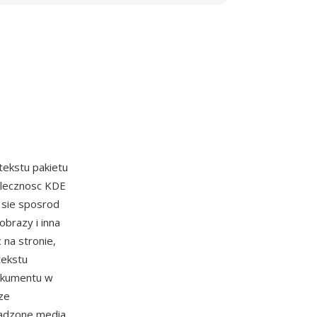
tekstu pakietu
olecznosc KDE
 sie sposrod
brazy i inna
 na stronie,
tekstu
okumentu w
ze
sadzone media.