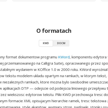
O formatach
KWD
DOCM
wny format dokumentow programu
KWord
, komponentu edytora 
iej przemianowanego na Calligra Suite), opracowanego przez sp
stabilnym wydaniem w KOffice 1.0 w 2000 roku. KWord wyrożnial
ow tekstu modelem ukladu opartym na ramkach, w ktorym tekst, o
y w niezaleznych ramkach, ktore mozna bylo swobodnie umieszczac
w aplikacjach DTP — odejscie od podejscia liniowego przepływu 
zez wiekszosc edytorow tekstu. Pliki KWD przechowuja tresc d
ym formacie XML opisujacym hierarchie ramek, tresc tekstowa 
ormatowania, style akapitow, wymiary stron, naglowki, stopki i o