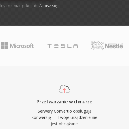
lny rozmiar pliku lub
Zapisz się
Przetwarzanie w chmurze
Serwery Convertio obsługują
konwersję — Twoje urządzenie nie
jest obciążane.