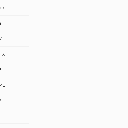
CX
G
W
TX
F
ML
2