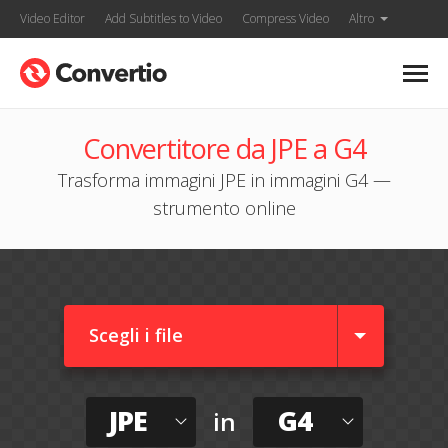
Video Editor
Add Subtitles to Video
Compress Video
Altro
Convertitore da JPE a G4
Trasforma immagini JPE in immagini G4 —
strumento online
Scegli i file
JPE
G4
in