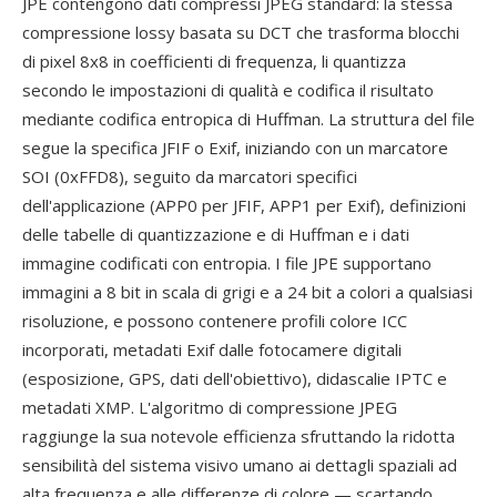
JPE contengono dati compressi JPEG standard: la stessa
compressione lossy basata su DCT che trasforma blocchi
di pixel 8x8 in coefficienti di frequenza, li quantizza
secondo le impostazioni di qualità e codifica il risultato
mediante codifica entropica di Huffman. La struttura del file
segue la specifica JFIF o Exif, iniziando con un marcatore
SOI (0xFFD8), seguito da marcatori specifici
dell'applicazione (APP0 per JFIF, APP1 per Exif), definizioni
delle tabelle di quantizzazione e di Huffman e i dati
immagine codificati con entropia. I file JPE supportano
immagini a 8 bit in scala di grigi e a 24 bit a colori a qualsiasi
risoluzione, e possono contenere profili colore ICC
incorporati, metadati Exif dalle fotocamere digitali
(esposizione, GPS, dati dell'obiettivo), didascalie IPTC e
metadati XMP. L'algoritmo di compressione JPEG
raggiunge la sua notevole efficienza sfruttando la ridotta
sensibilità del sistema visivo umano ai dettagli spaziali ad
alta frequenza e alle differenze di colore — scartando