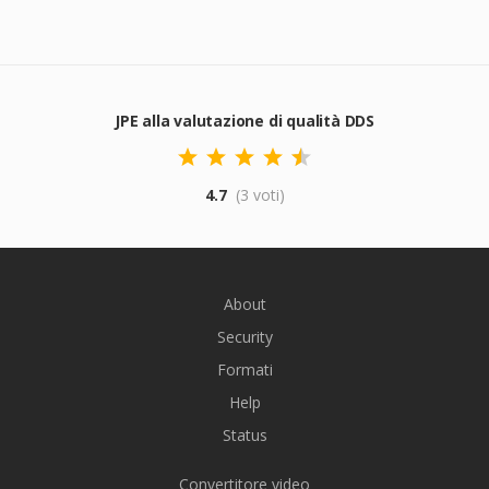
JPE alla valutazione di qualità DDS
4.7
(3 voti)
About
Security
Formati
Help
Status
Convertitore video