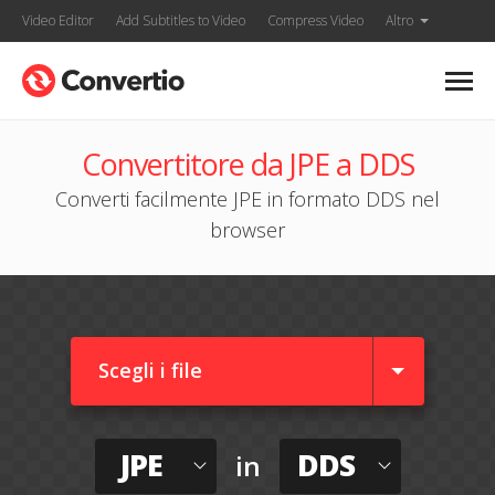
Video Editor
Add Subtitles to Video
Compress Video
Altro
Convertitore da JPE a DDS
Converti facilmente JPE in formato DDS nel
browser
Scegli i file
JPE
DDS
in