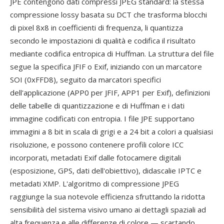
JPE contengono dati compressi JPEG standard: la stessa
compressione lossy basata su DCT che trasforma blocchi
di pixel 8x8 in coefficienti di frequenza, li quantizza
secondo le impostazioni di qualità e codifica il risultato
mediante codifica entropica di Huffman. La struttura del file
segue la specifica JFIF o Exif, iniziando con un marcatore
SOI (0xFFD8), seguito da marcatori specifici
dell'applicazione (APP0 per JFIF, APP1 per Exif), definizioni
delle tabelle di quantizzazione e di Huffman e i dati
immagine codificati con entropia. I file JPE supportano
immagini a 8 bit in scala di grigi e a 24 bit a colori a qualsiasi
risoluzione, e possono contenere profili colore ICC
incorporati, metadati Exif dalle fotocamere digitali
(esposizione, GPS, dati dell'obiettivo), didascalie IPTC e
metadati XMP. L'algoritmo di compressione JPEG
raggiunge la sua notevole efficienza sfruttando la ridotta
sensibilità del sistema visivo umano ai dettagli spaziali ad
alta frequenza e alle differenze di colore — scartando