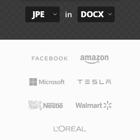
JPE
DOCX
in