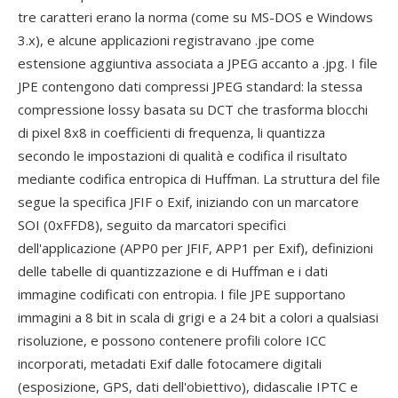
tre caratteri erano la norma (come su MS-DOS e Windows
3.x), e alcune applicazioni registravano .jpe come
estensione aggiuntiva associata a JPEG accanto a .jpg. I file
JPE contengono dati compressi JPEG standard: la stessa
compressione lossy basata su DCT che trasforma blocchi
di pixel 8x8 in coefficienti di frequenza, li quantizza
secondo le impostazioni di qualità e codifica il risultato
mediante codifica entropica di Huffman. La struttura del file
segue la specifica JFIF o Exif, iniziando con un marcatore
SOI (0xFFD8), seguito da marcatori specifici
dell'applicazione (APP0 per JFIF, APP1 per Exif), definizioni
delle tabelle di quantizzazione e di Huffman e i dati
immagine codificati con entropia. I file JPE supportano
immagini a 8 bit in scala di grigi e a 24 bit a colori a qualsiasi
risoluzione, e possono contenere profili colore ICC
incorporati, metadati Exif dalle fotocamere digitali
(esposizione, GPS, dati dell'obiettivo), didascalie IPTC e