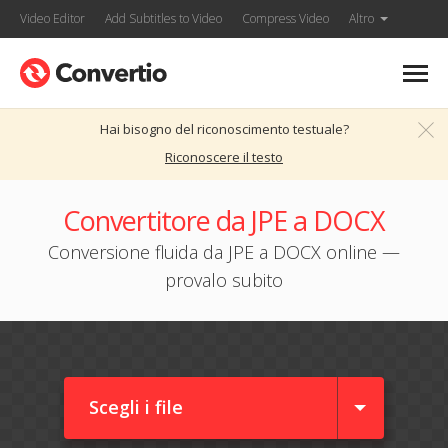
Video Editor
Add Subtitles to Video
Compress Video
Altro
Hai bisogno del riconoscimento testuale?
Riconoscere il testo
Convertitore da JPE a DOCX
Conversione fluida da JPE a DOCX online —
provalo subito
Scegli i file