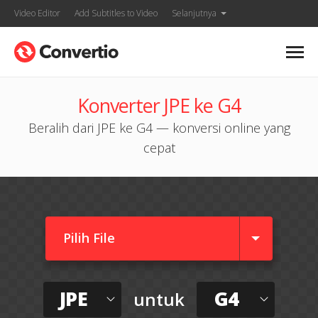
Video Editor
Add Subtitles to Video
Selanjutnya
Konverter JPE ke G4
Beralih dari JPE ke G4 — konversi online yang
cepat
Pilih File
JPE
G4
untuk