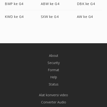
BMP ke G4
ABW ke G4
DBK ke G4
KWD ke G4
SXW ke G4
AW ke G4
About
Security
Format
Help
Status
Alat konversi video
Converter Audio