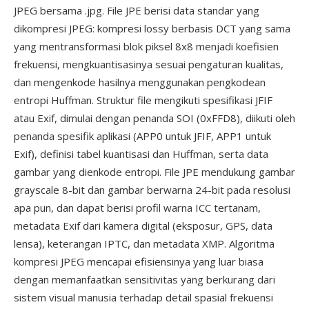
JPEG bersama .jpg. File JPE berisi data standar yang
dikompresi JPEG: kompresi lossy berbasis DCT yang sama
yang mentransformasi blok piksel 8x8 menjadi koefisien
frekuensi, mengkuantisasinya sesuai pengaturan kualitas,
dan mengenkode hasilnya menggunakan pengkodean
entropi Huffman. Struktur file mengikuti spesifikasi JFIF
atau Exif, dimulai dengan penanda SOI (0xFFD8), diikuti oleh
penanda spesifik aplikasi (APP0 untuk JFIF, APP1 untuk
Exif), definisi tabel kuantisasi dan Huffman, serta data
gambar yang dienkode entropi. File JPE mendukung gambar
grayscale 8-bit dan gambar berwarna 24-bit pada resolusi
apa pun, dan dapat berisi profil warna ICC tertanam,
metadata Exif dari kamera digital (eksposur, GPS, data
lensa), keterangan IPTC, dan metadata XMP. Algoritma
kompresi JPEG mencapai efisiensinya yang luar biasa
dengan memanfaatkan sensitivitas yang berkurang dari
sistem visual manusia terhadap detail spasial frekuensi