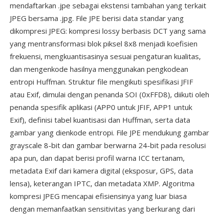
mendaftarkan .jpe sebagai ekstensi tambahan yang terkait
JPEG bersama .jpg. File JPE berisi data standar yang
dikompresi JPEG: kompresi lossy berbasis DCT yang sama
yang mentransformasi blok piksel 8x8 menjadi koefisien
frekuensi, mengkuantisasinya sesuai pengaturan kualitas,
dan mengenkode hasilnya menggunakan pengkodean
entropi Huffman. Struktur file mengikuti spesifikasi JFIF
atau Exif, dimulai dengan penanda SOI (0xFFD8), diikuti oleh
penanda spesifik aplikasi (APP0 untuk JFIF, APP1 untuk
Exif), definisi tabel kuantisasi dan Huffman, serta data
gambar yang dienkode entropi. File JPE mendukung gambar
grayscale 8-bit dan gambar berwarna 24-bit pada resolusi
apa pun, dan dapat berisi profil warna ICC tertanam,
metadata Exif dari kamera digital (eksposur, GPS, data
lensa), keterangan IPTC, dan metadata XMP. Algoritma
kompresi JPEG mencapai efisiensinya yang luar biasa
dengan memanfaatkan sensitivitas yang berkurang dari