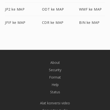
JP2 ke MAP
ODT ke MAP
WMF ke MAP
JFIF ke MAP
CDR ke MAP
BIN ke MAP
About
Security
Format
Help
Status
Alat konversi video