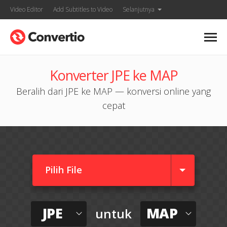
Video Editor
Add Subtitles to Video
Selanjutnya
Konverter JPE ke MAP
Beralih dari JPE ke MAP — konversi online yang
cepat
Pilih File
JPE
MAP
untuk