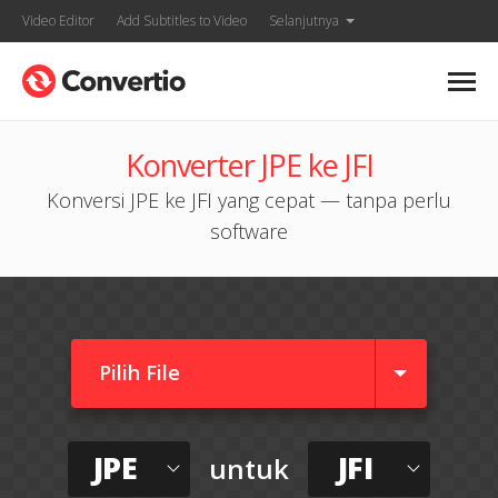
Video Editor
Add Subtitles to Video
Selanjutnya
Konverter JPE ke JFI
Konversi JPE ke JFI yang cepat — tanpa perlu
software
Pilih File
JPE
JFI
untuk