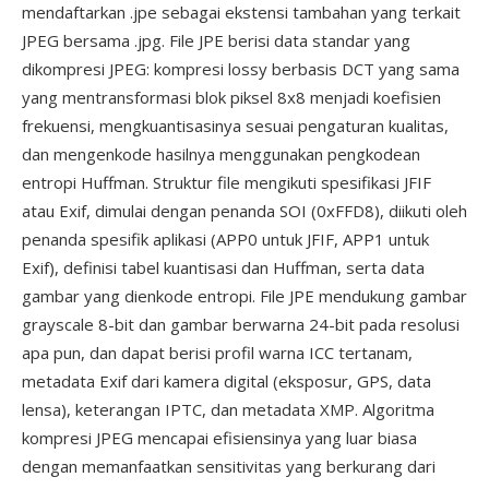
mendaftarkan .jpe sebagai ekstensi tambahan yang terkait
JPEG bersama .jpg. File JPE berisi data standar yang
dikompresi JPEG: kompresi lossy berbasis DCT yang sama
yang mentransformasi blok piksel 8x8 menjadi koefisien
frekuensi, mengkuantisasinya sesuai pengaturan kualitas,
dan mengenkode hasilnya menggunakan pengkodean
entropi Huffman. Struktur file mengikuti spesifikasi JFIF
atau Exif, dimulai dengan penanda SOI (0xFFD8), diikuti oleh
penanda spesifik aplikasi (APP0 untuk JFIF, APP1 untuk
Exif), definisi tabel kuantisasi dan Huffman, serta data
gambar yang dienkode entropi. File JPE mendukung gambar
grayscale 8-bit dan gambar berwarna 24-bit pada resolusi
apa pun, dan dapat berisi profil warna ICC tertanam,
metadata Exif dari kamera digital (eksposur, GPS, data
lensa), keterangan IPTC, dan metadata XMP. Algoritma
kompresi JPEG mencapai efisiensinya yang luar biasa
dengan memanfaatkan sensitivitas yang berkurang dari