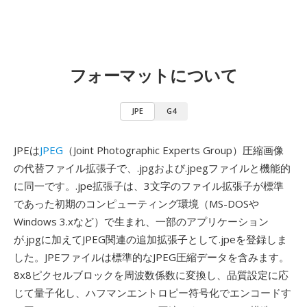
フォーマットについて
JPE
G4
JPEは
JPEG
（Joint Photographic Experts Group）圧縮画像
の代替ファイル拡張子で、.jpgおよび.jpegファイルと機能的
に同一です。.jpe拡張子は、3文字のファイル拡張子が標準
であった初期のコンピューティング環境（MS-DOSや
Windows 3.xなど）で生まれ、一部のアプリケーション
が.jpgに加えてJPEG関連の追加拡張子として.jpeを登録しま
した。JPEファイルは標準的なJPEG圧縮データを含みます。
8x8ピクセルブロックを周波数係数に変換し、品質設定に応
じて量子化し、ハフマンエントロピー符号化でエンコードす