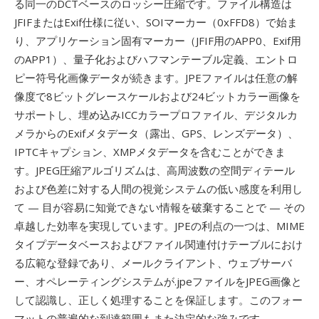
る同一のDCTベースのロッシー圧縮です。ファイル構造は
JFIFまたはExif仕様に従い、SOIマーカー（0xFFD8）で始ま
り、アプリケーション固有マーカー（JFIF用のAPP0、Exif用
のAPP1）、量子化およびハフマンテーブル定義、エントロ
ピー符号化画像データが続きます。JPEファイルは任意の解
像度で8ビットグレースケールおよび24ビットカラー画像を
サポートし、埋め込みICCカラープロファイル、デジタルカ
メラからのExifメタデータ（露出、GPS、レンズデータ）、
IPTCキャプション、XMPメタデータを含むことができま
す。JPEG圧縮アルゴリズムは、高周波数の空間ディテール
および色差に対する人間の視覚システムの低い感度を利用し
て — 目が容易に知覚できない情報を破棄することで — その
卓越した効率を実現しています。JPEの利点の一つは、MIME
タイプデータベースおよびファイル関連付けテーブルにおけ
る広範な登録であり、メールクライアント、ウェブサーバ
ー、オペレーティングシステムが.jpeファイルをJPEG画像と
して認識し、正しく処理することを保証します。このフォー
マットの普遍的な到達範囲もまた決定的な強みです —