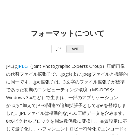
フォーマットについて
JPE
AVIF
JPEは
JPEG
（Joint Photographic Experts Group）圧縮画像
の代替ファイル拡張子で、.jpgおよび.jpegファイルと機能的
に同一です。.jpe拡張子は、3文字のファイル拡張子が標準
であった初期のコンピューティング環境（MS-DOSや
Windows 3.xなど）で生まれ、一部のアプリケーション
が.jpgに加えてJPEG関連の追加拡張子として.jpeを登録しま
した。JPEファイルは標準的なJPEG圧縮データを含みます。
8x8ピクセルブロックを周波数係数に変換し、品質設定に応
じて量子化し、ハフマンエントロピー符号化でエンコードす