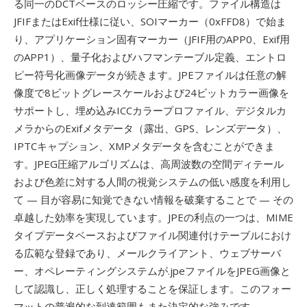
る同一のDCTベースのロッシー圧縮です。ファイル構造は
JFIFまたはExif仕様に従い、SOIマーカー（0xFFD8）で始ま
り、アプリケーション固有マーカー（JFIF用のAPP0、Exif用
のAPP1）、量子化およびハフマンテーブル定義、エントロ
ピー符号化画像データが続きます。JPEファイルは任意の解
像度で8ビットグレースケールおよび24ビットカラー画像を
サポートし、埋め込みICCカラープロファイル、デジタルカ
メラからのExifメタデータ（露出、GPS、レンズデータ）、
IPTCキャプション、XMPメタデータを含むことができま
す。JPEG圧縮アルゴリズムは、高周波数の空間ディテール
および色差に対する人間の視覚システムの低い感度を利用し
て — 目が容易に知覚できない情報を破棄することで — その
卓越した効率を実現しています。JPEの利点の一つは、MIME
タイプデータベースおよびファイル関連付けテーブルにおけ
る広範な登録であり、メールクライアント、ウェブサーバ
ー、オペレーティングシステムが.jpeファイルをJPEG画像と
して認識し、正しく処理することを保証します。このフォー
マットの普遍的な到達範囲もまた決定的な強みです —