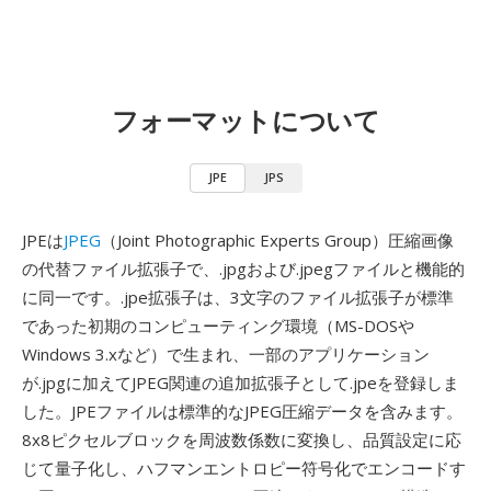
フォーマットについて
JPE
JPS
JPEは
JPEG
（Joint Photographic Experts Group）圧縮画像
の代替ファイル拡張子で、.jpgおよび.jpegファイルと機能的
に同一です。.jpe拡張子は、3文字のファイル拡張子が標準
であった初期のコンピューティング環境（MS-DOSや
Windows 3.xなど）で生まれ、一部のアプリケーション
が.jpgに加えてJPEG関連の追加拡張子として.jpeを登録しま
した。JPEファイルは標準的なJPEG圧縮データを含みます。
8x8ピクセルブロックを周波数係数に変換し、品質設定に応
じて量子化し、ハフマンエントロピー符号化でエンコードす