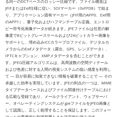
る同一のDCTベースのロッシー圧縮です。ファイル構造は
JFIFまたはExif仕様に従い、SOIマーカー（0xFFD8）で始ま
り、アプリケーション固有マーカー（JFIF用のAPP0、Exif用
のAPP1）、量子化およびハフマンテーブル定義、エントロ
ピー符号化画像データが続きます。JPEファイルは任意の解
像度で8ビットグレースケールおよび24ビットカラー画像を
サポートし、埋め込みICCカラープロファイル、デジタルカ
メラからのExifメタデータ（露出、GPS、レンズデータ）、
IPTCキャプション、XMPメタデータを含むことができま
す。JPEG圧縮アルゴリズムは、高周波数の空間ディテール
および色差に対する人間の視覚システムの低い感度を利用し
て — 目が容易に知覚できない情報を破棄することで — その
卓越した効率を実現しています。JPEの利点の一つは、MIME
タイプデータベースおよびファイル関連付けテーブルにおけ
る広範な登録であり、メールクライアント、ウェブサーバ
ー、オペレーティングシステムが.jpeファイルをJPEG画像と
して認識し、正しく処理することを保証します。このフォー
マットの普遍的な到達範囲もまた決定的な強みです —