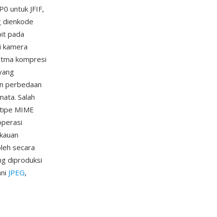
P0 untuk JFIF,
g dienkode
it pada
ri kamera
ritma kompresi
 yang
dan perbedaan
ata. Salah
 tipe MIME
operasi
gkauan
oleh secara
g diproduksi
ani
JPEG
,