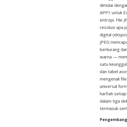
dimulai dengan
APP1 untuk Ex
entropi. File
resolusi apa 
digital (eksp
JPEG mencapai
berkurang dar
warna — memb
satu keunggul
dan tabel aso
mengenali fil
universal for
harfiah setia
dalam tiga de
termasuk sem
Pengemban