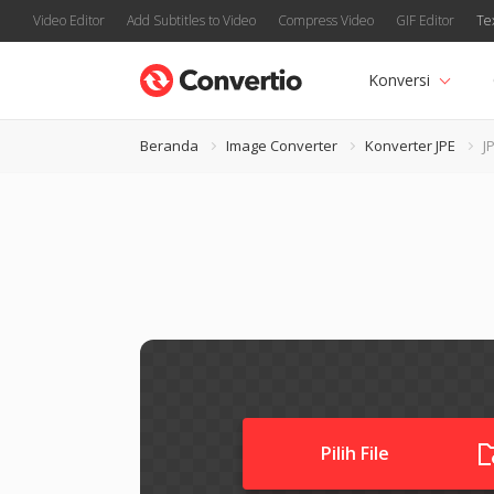
Video Editor
Add Subtitles to Video
Compress Video
GIF Editor
Te
Konversi
Beranda
Image Converter
Konverter JPE
J
Pilih File