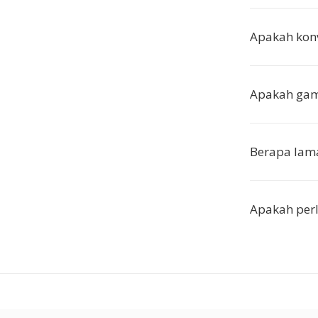
Apakah konv
Apakah gamb
Berapa lama
Apakah perl