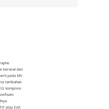
raphic
pe berasal dari
perti pada MS-
ensi tambahan
PEG: kompresi
oefisien
lnya
IF atau Exif,