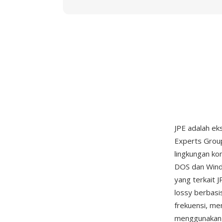
JPE adalah ek
Experts Group)
lingkungan ko
DOS dan Windo
yang terkait 
lossy berbasi
frekuensi, me
menggunakan p