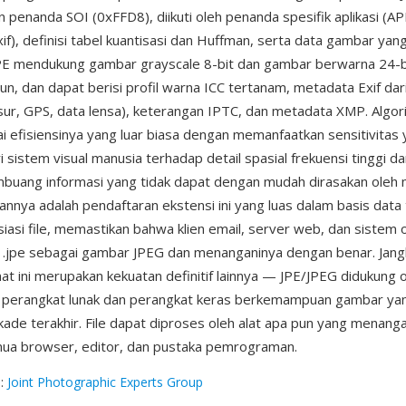
 penanda SOI (0xFFD8), diikuti oleh penanda spesifik aplikasi (AP
if), definisi tabel kuantisasi dan Huffman, serta data gambar yan
 JPE mendukung gambar grayscale 8-bit dan gambar berwarna 24-b
pun, dan dapat berisi profil warna ICC tertanam, metadata Exif da
osur, GPS, data lensa), keterangan IPTC, dan metadata XMP. Algo
 efisiensinya yang luar biasa dengan memanfaatkan sensitivitas
i sistem visual manusia terhadap detail spasial frekuensi tinggi 
uang informasi yang tidak dapat dengan mudah dirasakan oleh m
annya adalah pendaftaran ekstensi ini yang luas dalam basis data
siasi file, memastikan bahwa klien email, server web, dan sistem 
e .jpe sebagai gambar JPEG dan menanganinya dengan benar. Jan
mat ini merupakan kekuatan definitif lainnya — JPE/JPEG didukung 
p perangkat lunak dan perangkat keras berkemampuan gambar yan
kade terakhir. File dapat diproses oleh alat apa pun yang menang
ua browser, editor, dan pustaka pemrograman.
g
:
Joint Photographic Experts Group