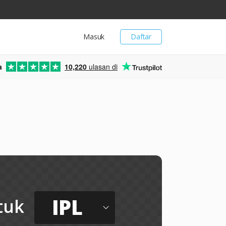
Masuk
Daftar
a
10,220
ulasan di
IPL
tuk