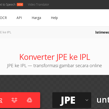
xt to Speech
Video Translator
OCR
API
Harga
Help
Istimew
PE ke IPL
Konverter JPE ke IPL
JPE ke IPL — transformasi gambar secara online
JPE
un