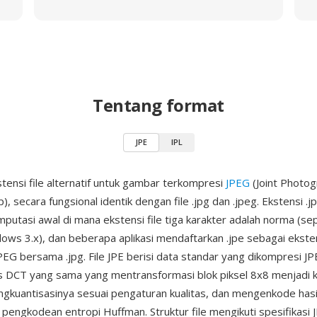
Tentang format
JPE
IPL
stensi file alternatif untuk gambar terkompresi
JPEG
(Joint Photog
, secara fungsional identik dengan file .jpg dan .jpeg. Ekstensi .j
mputasi awal di mana ekstensi file tiga karakter adalah norma (se
ws 3.x), dan beberapa aplikasi mendaftarkan .jpe sebagai ekst
JPEG bersama .jpg. File JPE berisi data standar yang dikompresi J
s DCT yang sama yang mentransformasi blok piksel 8x8 menjadi k
ngkuantisasinya sesuai pengaturan kualitas, dan mengenkode hasi
engkodean entropi Huffman. Struktur file mengikuti spesifikasi JF