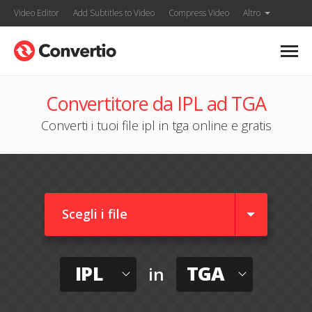
Video Editor
Add Subtitles to Video
Compress Video
Altro
Convertitore da IPL ad TGA
Converti i tuoi file ipl in tga online e gratis
Scegli i file
IPL
TGA
in