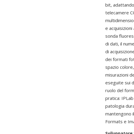
bit, adattand
telecamere CCD
multidimension
e acquisizioni
sonda fluoresc
di dati, il nu
di acquisizion
dei formati f
spazio colore,
misurazioni de
eseguite sui 
ruolo del for
pratica: IPLab
patologia dura
mantengono il 
Formats e Im
Sviluppatore