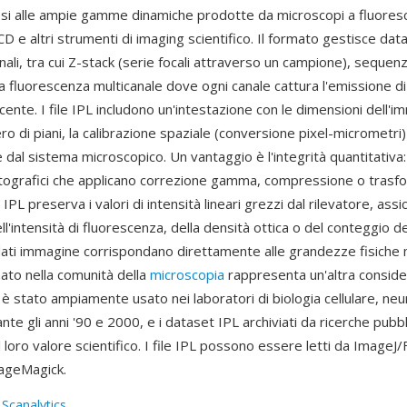
osi alle ampie gamme dinamiche prodotte da microscopi a fluores
 e altri strumenti di imaging scientifico. Il formato gestisce dat
ali, tra cui Z-stack (serie focali attraverso un campione), sequen
 a fluorescenza multicanale dove ogni canale cattura l'emissione d
ente. I file IPL includono un'intestazione con le dimensioni dell'im
mero di piani, la calibrazione spaziale (conversione pixel-micrometri
e dal sistema microscopico. Un vantaggio è l'integrità quantitativa:
otografici che applicano correzione gamma, compressione o trasfo
 IPL preserva i valori di intensità lineari grezzi dal rilevatore, ass
ll'intensità di fluorescenza, della densità ottica o del conteggio de
dati immagine corrispondano direttamente alle grandezze fisiche m
mato nella comunità della
microscopia
rappresenta un'altra consid
 è stato ampiamente usato nei laboratori di biologia cellulare, ne
nte gli anni '90 e 2000, e i dataset IPL archiviati da ricerche pubb
loro valore scientifico. I file IPL possono essere letti da ImageJ/F
ageMagick.
:
Scanalytics