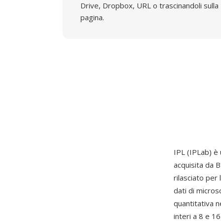
Drive, Dropbox, URL o trascinandoli sulla
pagina.
IPL (IPLab) è
acquisita da B
rilasciato per
dati di micros
quantitativa ne
interi a 8 e 1