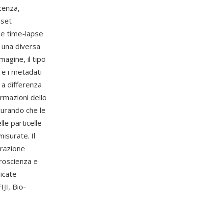
cenza,
aset
ze time-lapse
i una diversa
magine, il tipo
) e i metadati
 a differenza
rmazioni dello
icurando che le
lle particelle
isurate. Il
erazione
uroscienza e
licate
IJI, Bio-