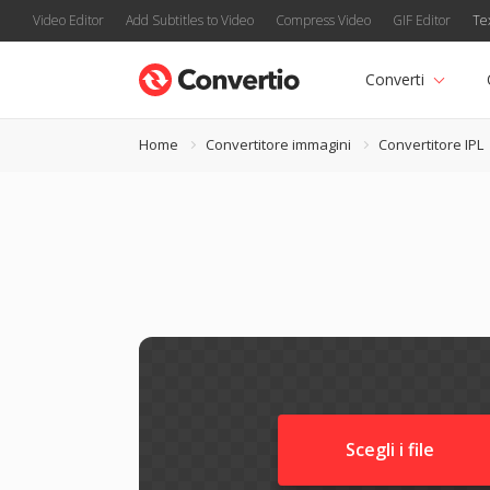
Video Editor
Add Subtitles to Video
Compress Video
GIF Editor
Te
Converti
Home
Convertitore immagini
Convertitore IPL
Scegli i file