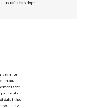
il tuo tiff subito dopo
sivamente
he IPLab,
r memorizzare
per l'analisi
i dati, inclusi
a mobile a 32