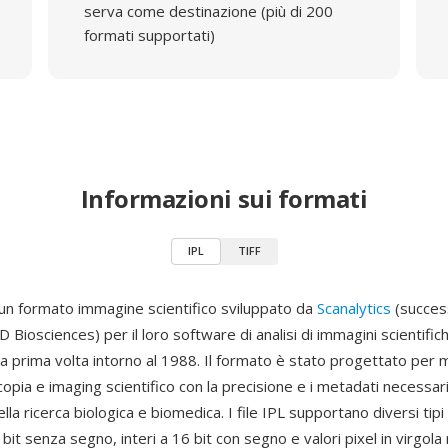
serva come destinazione (più di 200
formati supportati)
Informazioni sui formati
IPL
TIFF
 un formato immagine scientifico sviluppato da
Scanalytics
(succes
D Biosciences) per il loro software di analisi di immagini scientific
 la prima volta intorno al 1988. Il formato è stato progettato pe
copia e imaging scientifico con la precisione e i metadati necessari 
lla ricerca biologica e biomedica. I file IPL supportano diversi tipi d
6 bit senza segno, interi a 16 bit con segno e valori pixel in virgol