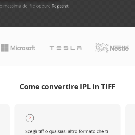
one massima del file oppure
Registrati
Come convertire IPL in TIFF
2
Scegli tiff o qualsiasi altro formato che ti