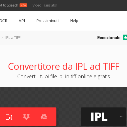
xt to Speech
Video Translator
OCR
API
Prezziminuti
Help
Eccezionale
IPL a TIFF
Convertitore da IPL ad TIFF
Converti i tuoi file ipl in tiff online e gratis
IPL