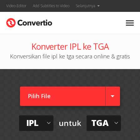
Video Editor
Add Subtitles to Video
Selanjutnya
Konverter IPL ke TGA
Konversikan file ipl ke tga secara online & gratis
Pilih File
IPL
TGA
untuk