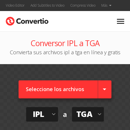
Video Editor
Add Subtitles to Video
Compress Video
Más
Conversor IPL a TGA
Convierta sus archivos ipl a tga en línea y gratis
Seleccione los archivos
IPL
TGA
a