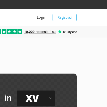
Login
Registrati
10,220
recensioni su
XV
in