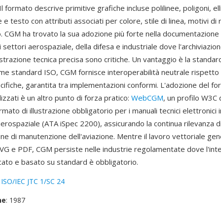
Il formato descrive primitive grafiche incluse polilinee, poligoni, elli
ne e testo con attributi associati per colore, stile di linea, motivi 
glio. CGM ha trovato la sua adozione più forte nella documentazione 
i settori aerospaziale, della difesa e industriale dove l'archiviazio
lustrazione tecnica precisa sono critiche. Un vantaggio è la standa
e standard ISO, CGM fornisce interoperabilità neutrale rispetto a
ifiche, garantita tra implementazioni conformi. L'adozione del fo
lizzati è un altro punto di forza pratico:
WebCGM
, un profilo W3C
rmato di illustrazione obbligatorio per i manuali tecnici elettronici i
 aerospaziale (ATA iSpec 2200), assicurando la continua rilevanza 
e di manutenzione dell'aviazione. Mentre il lavoro vettoriale gene
VG e PDF, CGM persiste nelle industrie regolamentate dove l'in
icato e basato su standard è obbligatorio.
:
ISO/IEC JTC 1/SC 24
ne
: 1987