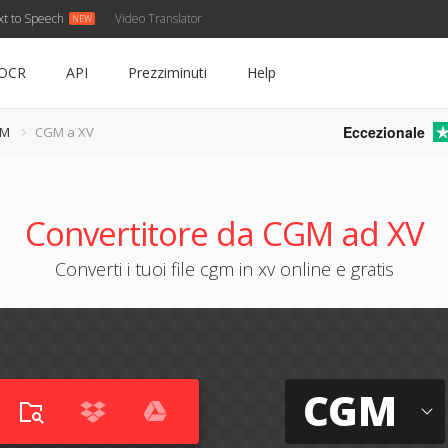
xt to Speech
Video Translator
OCR
API
Prezziminuti
Help
Eccezionale
GM
CGM a XV
Convertitore da CGM ad XV
Converti i tuoi file cgm in xv online e gratis
CGM