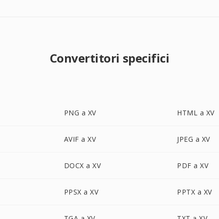
Convertitori specifici
PNG a XV
HTML a XV
AVIF a XV
JPEG a XV
DOCX a XV
PDF a XV
PPSX a XV
PPTX a XV
TGA a XV
TXT a XV