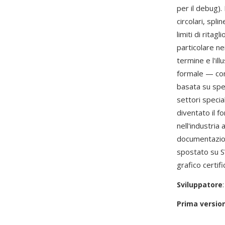
per il debug). 
circolari, spli
limiti di rita
particolare ne
termine e l'il
formale — com
basata su spec
settori specia
diventato il fo
nell'industria
documentazion
spostato su S
grafico certif
Sviluppatore
Prima versio