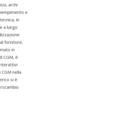
ssi, archi
di riempimento e
tecnica, in
ne a lungo
rdizzazione
l fornitore,
rmato in
 di CGM, è
nterattivi
di CGM nella
rico si è
terscambio