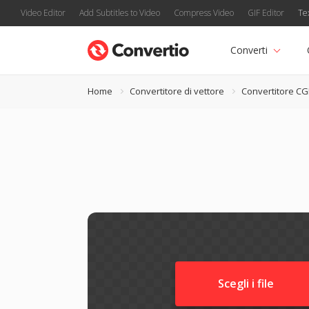
Video Editor
Add Subtitles to Video
Compress Video
GIF Editor
Te
Converti
Home
Convertitore di vettore
Convertitore C
Scegli i file