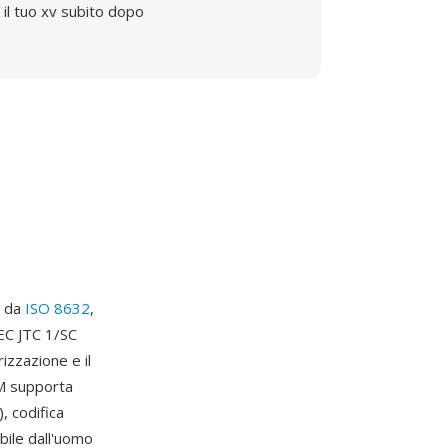
il tuo xv subito dopo
o da
ISO 8632
,
IEC JTC 1/SC
izzazione e il
GM supporta
, codifica
ibile dall'uomo