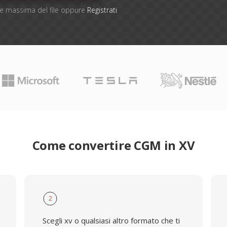
one massima del file oppure
Registrati
Come convertire CGM in XV
2
Scegli xv o qualsiasi altro formato che ti