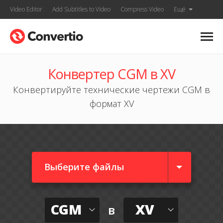
Video Editor
Add Subtitles to Video
Compress Video
Ещё
Конвертер CGM в XV
Конвертируйте технические чертежи CGM в
формат XV
Выберите файлы
CGM
XV
в