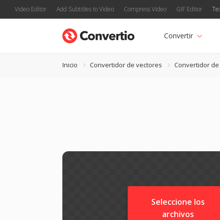
Video Editor
Add Subtitles to Video
Compress Video
GIF Editor
Te
Convertir
Inicio
Convertidor de vectores
Convertidor d
Seleccione los
archivos