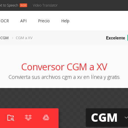
xt to Speech
Video Translator
OCR
API
Precio
Help
Excelente
e CGM
CGM a XV
Conversor CGM a XV
Convierta sus archivos cgm a xv en línea y gratis
CGM