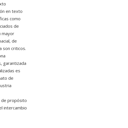
exto
ión en texto
áficas como
ociados de
su mayor
acial, de
a son criticos.
ona
s, garantizada
lizadas es
mato de
dustria
l de propósito
el intercambio