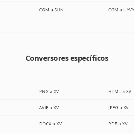
CGM a SUN
CGM a UYV
Conversores específicos
PNG a XV
HTML a XV
AVIF a XV
JPEG a XV
DOCX a XV
PDF a XV