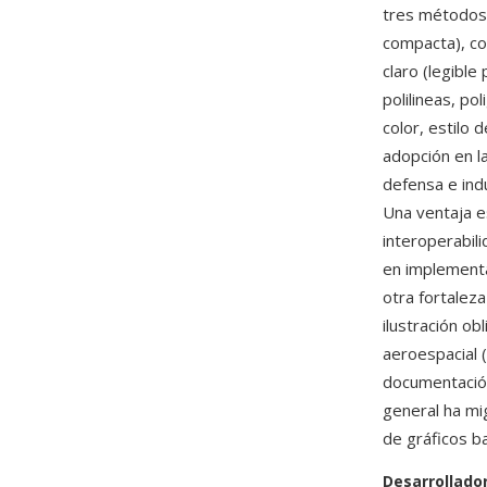
tres métodos 
compacta), cod
claro (legibl
polilineas, po
color, estilo 
adopción en l
defensa e indu
Una ventaja e
interoperabil
en implementa
otra fortaleza
ilustración ob
aeroespacial 
documentación
general ha mi
de gráficos b
Desarrollado