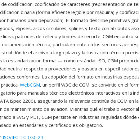
de codificación: codificación de caracteres (representación de t
ificación binaria (forma eficiente legible por máquina) y codificac
e por humanos para depuración). El formato describe primitivas gr
ligonos, elipses, arcos circulares, splines y texto con atributos as
de línea, patrones de relleno y límites de recorte. CGM encontro 
a documentación técnica, particularmente en los sectores aeroesp
strial dónde el archivo a largo plazo y la ilustración técnica precis
s la estandarizacion formal — como estándar ISO, CGM proporci
idad neutral respecto a proveedores y basada en especificacione
ciones conformes. La adopción del formato en industrias especia
 práctica:
WebCGM
, un perfil W3C de CGM, se convirtio en el for
ligatorio para manuales técnicos electrónicos interactivos en la in
(ATA iSpec 2200), asegurando la relevancia continúa de CGM en la
 de mantenimiento de aviacion. Mientras qué el trabajo vectoria
grado a SVG y PDF, CGM persiste en industrias reguladas dónde 
asado en estándares y certificado es obligatorio.
r
:
ISO/IEC JTC 1/SC 24