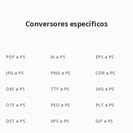
Conversores específicos
PDF a PS
AI a PS
EPS a PS
JPG a PS
PNG a PS
CDR a PS
DXF a PS
TTF a PS
SVG a PS
OTF a PS
PSD a PS
PLT a PS
DST a PS
XPS a PS
GIF a PS