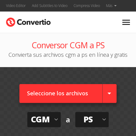
Video Editor
Add Subtitles to Video
Compress Video
Más
Conversor CGM a PS
Convierta sus archivos cgm a ps en línea y gratis
Seleccione los archivos
CGM
PS
a