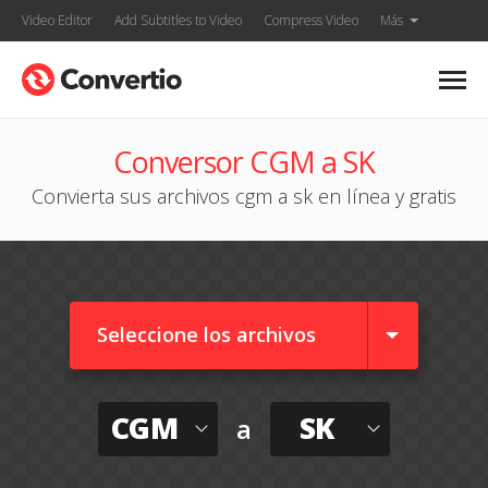
Video Editor
Add Subtitles to Video
Compress Video
Más
Conversor CGM a SK
Convierta sus archivos cgm a sk en línea y gratis
Seleccione los archivos
CGM
SK
a