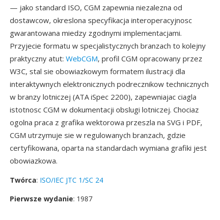
— jako standard ISO, CGM zapewnia niezalezna od
dostawcow, okreslona specyfikacja interoperacyjnosc
gwarantowana miedzy zgodnymi implementacjami.
Przyjecie formatu w specjalistycznych branzach to kolejny
praktyczny atut:
WebCGM
, profil CGM opracowany przez
W3C, stal sie obowiazkowym formatem ilustracji dla
interaktywnych elektronicznych podrecznikow technicznych
w branzy lotniczej (ATA iSpec 2200), zapewniajac ciagla
istotnosc CGM w dokumentacji obslugi lotniczej. Chociaz
ogolna praca z grafika wektorowa przeszla na SVG i PDF,
CGM utrzymuje sie w regulowanych branzach, gdzie
certyfikowana, oparta na standardach wymiana grafiki jest
obowiazkowa.
Twórca
:
ISO/IEC JTC 1/SC 24
Pierwsze wydanie
: 1987