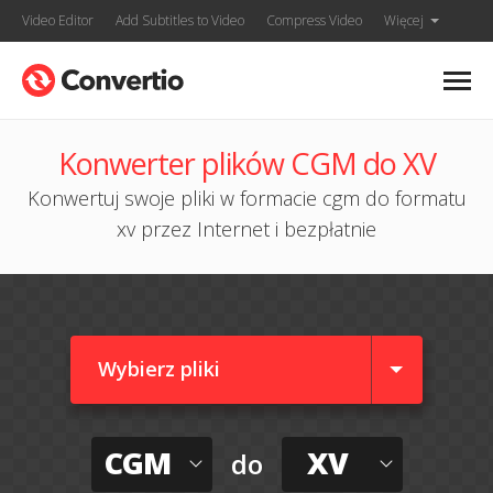
Video Editor
Add Subtitles to Video
Compress Video
Więcej
Konwerter plików CGM do XV
Konwertuj swoje pliki w formacie cgm do formatu
xv przez Internet i bezpłatnie
Wybierz pliki
CGM
XV
do