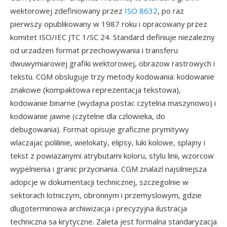
wektorowej zdefiniowany przez
ISO 8632
, po raz
pierwszy opublikowany w 1987 roku i opracowany przez
komitet ISO/IEC JTC 1/SC 24. Standard definiuje niezalezny
od urzadzen format przechowywania i transferu
dwuwymiarowej grafiki wektorowej, obrazow rastrowych i
tekstu. CGM obsluguje trzy metody kodowania: kodowanie
znakowe (kompaktowa reprezentacja tekstowa),
kodowanie binarne (wydajna postac czytelna maszynowo) i
kodowanie jawne (czytelne dla czlowieka, do
debugowania). Format opisuje graficzne prymitywy
wlaczajac polilinie, wielokaty, elipsy, luki kolowe, splajny i
tekst z powiazanymi atrybutami koloru, stylu linii, wzorcow
wypelnienia i granic przycinania. CGM znalazl najsilniejsza
adopcje w dokumentacji technicznej, szczegolnie w
sektorach lotniczym, obronnym i przemyslowym, gdzie
dlugoterminowa archiwizacja i precyzyjna ilustracja
techniczna sa krytyczne. Zaleta jest formalna standaryzacja