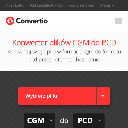
Video Editor
Add Subtitles to Video
Compress Video
Więcej
Konwerter plików CGM do PCD
Konwertuj swoje pliki w formacie cgm do formatu
pcd przez Internet i bezpłatnie
Wybierz pliki
CGM
PCD
do