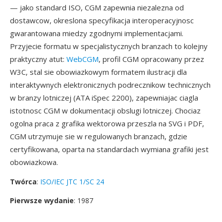
— jako standard ISO, CGM zapewnia niezalezna od
dostawcow, okreslona specyfikacja interoperacyjnosc
gwarantowana miedzy zgodnymi implementacjami.
Przyjecie formatu w specjalistycznych branzach to kolejny
praktyczny atut:
WebCGM
, profil CGM opracowany przez
W3C, stal sie obowiazkowym formatem ilustracji dla
interaktywnych elektronicznych podrecznikow technicznych
w branzy lotniczej (ATA iSpec 2200), zapewniajac ciagla
istotnosc CGM w dokumentacji obslugi lotniczej. Chociaz
ogolna praca z grafika wektorowa przeszla na SVG i PDF,
CGM utrzymuje sie w regulowanych branzach, gdzie
certyfikowana, oparta na standardach wymiana grafiki jest
obowiazkowa.
Twórca
:
ISO/IEC JTC 1/SC 24
Pierwsze wydanie
: 1987