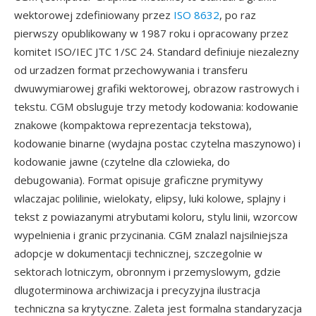
wektorowej zdefiniowany przez
ISO 8632
, po raz
pierwszy opublikowany w 1987 roku i opracowany przez
komitet ISO/IEC JTC 1/SC 24. Standard definiuje niezalezny
od urzadzen format przechowywania i transferu
dwuwymiarowej grafiki wektorowej, obrazow rastrowych i
tekstu. CGM obsluguje trzy metody kodowania: kodowanie
znakowe (kompaktowa reprezentacja tekstowa),
kodowanie binarne (wydajna postac czytelna maszynowo) i
kodowanie jawne (czytelne dla czlowieka, do
debugowania). Format opisuje graficzne prymitywy
wlaczajac polilinie, wielokaty, elipsy, luki kolowe, splajny i
tekst z powiazanymi atrybutami koloru, stylu linii, wzorcow
wypelnienia i granic przycinania. CGM znalazl najsilniejsza
adopcje w dokumentacji technicznej, szczegolnie w
sektorach lotniczym, obronnym i przemyslowym, gdzie
dlugoterminowa archiwizacja i precyzyjna ilustracja
techniczna sa krytyczne. Zaleta jest formalna standaryzacja