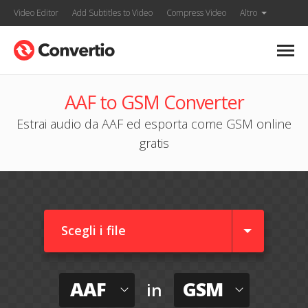
Video Editor
Add Subtitles to Video
Compress Video
Altro
AAF to GSM Converter
Estrai audio da AAF ed esporta come GSM online
gratis
Scegli i file
AAF
GSM
in