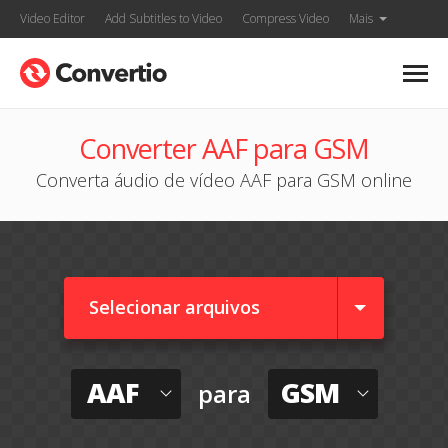
Video Editor
Add Subtitles to Video
Compress Video
Mais
Converter AAF para GSM
Converta áudio de vídeo AAF para GSM online
Selecionar arquivos
AAF
GSM
para