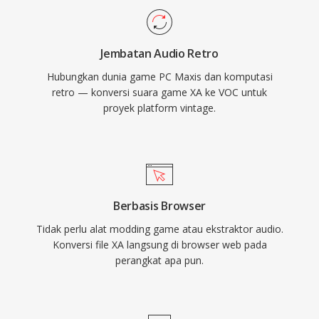
Sierra, dan LucasArts. Dengan munculnya
Windows dan format WAV, VOC secara
Jembatan Audio Retro
bertahap keluar dari penggunaan mainstream,
Hubungkan dunia game PC Maxis dan komputasi
namun tetap penting untuk pelestarian game
retro — konversi suara game XA ke VOC untuk
retro dan bagi siapa pun yang bekerja dengan
proyek platform vintage.
arsip audio PC vintage.
Berbasis Browser
Tidak perlu alat modding game atau ekstraktor audio.
Konversi file XA langsung di browser web pada
perangkat apa pun.