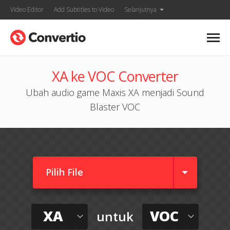
Video Editor
Add Subtitles to Video
Selanjutnya
XA ke VOC Converter
Ubah audio game Maxis XA menjadi Sound
Blaster VOC
Pilih File
XA
VOC
untuk