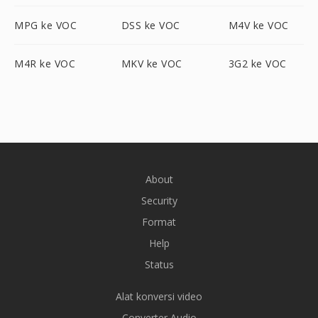
MPG ke VOC
DSS ke VOC
M4V ke VOC
M4R ke VOC
MKV ke VOC
3G2 ke VOC
About
Security
Format
Help
Status
Alat konversi video
Converter Audio