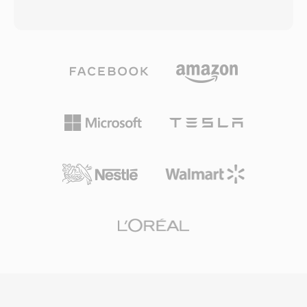
sumber daya CPU untuk rendering dan simulasi.
Creative mendominasi audio PC. File VOC
Format ini terus digunakan di seluruh SimCity 4,
berbasis blok: setiap file terdiri dari blok data
The Sims, dan judul Maxis lainnya hingga awal
bertipe yang dapat membawa PCM unsigned 8-
2000-an. Mengekstrak dan mengonversi audio
bit, ADPCM Creative 4-bit dan 2,6-bit, PCM
XA dimungkinkan melalui tool seperti FFmpeg
signed 16-bit, serta audio yang dikodekan A-
dan ekstraktor aset game khusus yang
law dan mu-law. Struktur blok ini juga
dibangun oleh komunitas modding. Salah satu
mendukung interval keheningan, loop
keunggulan praktis bagi pengembang adalah
pengulangan, dan titik penanda, memberikan
file XA dapat di-streaming dari disc selama
pengembang game kontrol yang detail atas
gameplay tanpa menghentikan loop utama,
pemutaran suara. Keunggulan yang menonjol
memungkinkan musik latar yang kontinu di era
adalah decoding tingkat perangkat keras —
ketika memori masih langka. Bagi pelestari
kartu Sound Blaster dapat memutar data VOC
game, XA tetap menjadi format yang sering
langsung melalui transfer DMA, membebaskan
ditemui saat membongkar aset judul klasik
CPU untuk tugas lain di era ketika siklus
Maxis.
prosesor sangat berharga. Format ini banyak
digunakan dalam game DOS dari id Software,