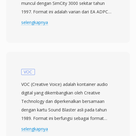
muncul dengan SimCity 3000 sekitar tahun
1997. Format ini adalah varian dari EA ADPCM
(Adaptive Differential Pulse-Code Modulation)
selengkapnya
yang disesuaikan untuk audio game —
menghasilkan kualitas suara yang dapat
diterima pada ukuran file minimal sehingga
musik dan efek suara dapat berdampingan
dengan aset game yang besar. Encoding XA
menyimpan perbedaan antara sampel audio
VOC
berurutan alih-alih nilai absolut, kemudian
VOC (Creative Voice) adalah kontainer audio
mengkuantisasi perbedaan tersebut ke dalam
digital yang dikembangkan oleh Creative
rentang bit yang terbatas. Pendekatan ini
Technology dan diperkenalkan bersamaan
menghasilkan kompresi yang signifikan sambil
dengan kartu Sound Blaster asli pada tahun
menjaga decoding tetap murah secara
1989. Format ini berfungsi sebagai format
komputasional, pertimbangan penting untuk
audio native untuk keluarga Sound Blaster
selengkapnya
game yang mendedikasikan sebagian besar
selama era DOS, ketika perangkat keras