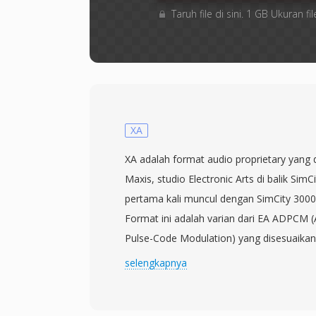
Taruh file di sini. 1 GB Ukuran
XA
XA adalah format audio proprietary yang
Maxis, studio Electronic Arts di balik Sim
pertama kali muncul dengan SimCity 3000 
Format ini adalah varian dari EA ADPCM (A
Pulse-Code Modulation) yang disesuaika
menghasilkan kualitas suara yang dapat di
selengkapnya
minimal sehingga musik dan efek suara 
dengan aset game yang besar. Encoding