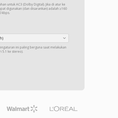
han untuk AC3 (Dolby Digital). Jika di atur ke
apat digunakan (dan disarankan) adalah ≥160
0 kbps.
h)
Pengaturan ini paling berguna saat melakukan
 5.1 ke stereo).