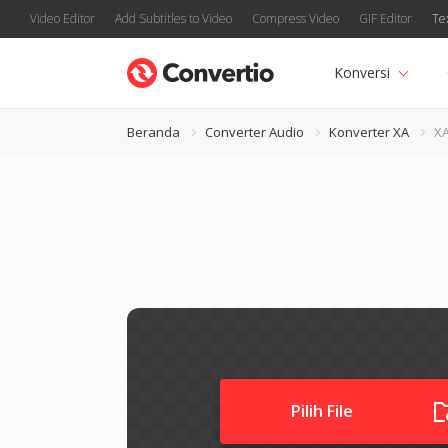
Video Editor
Add Subtitles to Video
Compress Video
GIF Editor
Te
Konversi
Beranda
Converter Audio
Konverter XA
XA
Pilih File