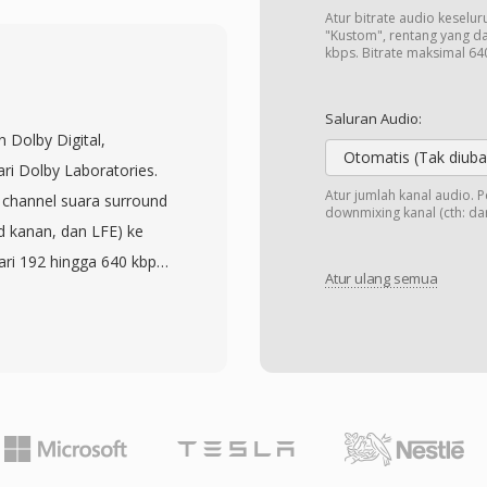
ih-alih nilai absolut,
Atur bitrate audio keseluru
ebut ke dalam rentang
"Kustom", rentang yang d
kbps. Bitrate maksimal 64
silkan kompresi yang
p murah secara
Saluran Audio:
tuk game yang
n Dolby Digital,
daya CPU untuk
Otomatis (Tak diuba
ri Dolby Laboratories.
igunakan di seluruh
Atur jumlah kanal audio. 
 channel suara surround
downmixing kanal (cth: dari
nya hingga awal 2000-an.
nd kanan, dan LFE) ke
imungkinkan melalui
ari 192 hingga 640 kbps.
 game khusus yang
Atur ulang semua
te cosine transform
satu keunggulan praktis
ang informasi audio di
streaming dari disc
enghasilkan file yang
op utama,
rlihat. AC3 menjadi
i era ketika memori
n banyak digunakan
tap menjadi format yang
 (ATSC), dan pengiriman
l klasik Maxis.
h kemampuan surround