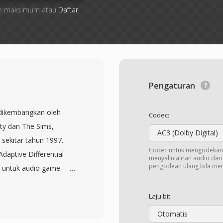
 file maksimum atau
Daftar
Pengaturan
 dikembangkan oleh
Codec:
City dan The Sims,
AC3 (Dolby Digital)
sekitar tahun 1997.
Codec untuk mengodekan 
daptive Differential
menyalin aliran audio dar
pengodean ulang bila me
n untuk audio game —
terima pada ukuran file
dapat berdampingan
Laju bit:
 XA menyimpan
Otomatis