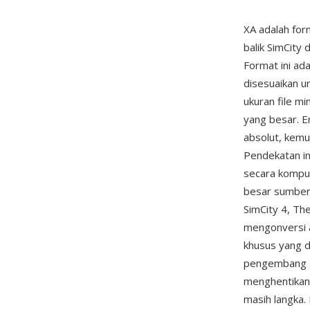
XA adalah for
balik SimCity
Format ini ad
disesuaikan u
ukuran file m
yang besar. E
absolut, kemu
Pendekatan in
secara kompu
besar sumber 
SimCity 4, Th
mengonversi a
khusus yang d
pengembang ad
menghentikan 
masih langka.