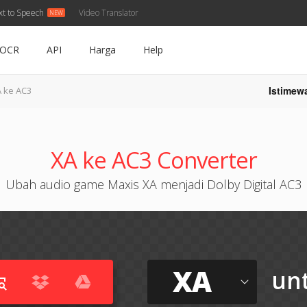
xt to Speech
Video Translator
OCR
API
Harga
Help
Istimew
 ke AC3
XA ke AC3 Converter
Ubah audio game Maxis XA menjadi Dolby Digital AC3
XA
un