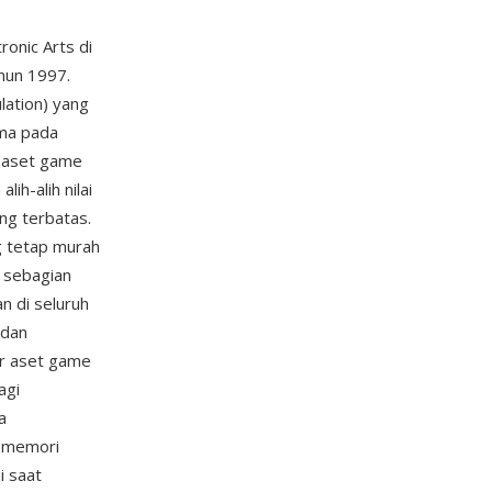
tronic Arts di
ahun 1997.
lation) yang
ima pada
n aset game
h-alih nilai
ng terbatas.
g tetap murah
 sebagian
n di seluruh
 dan
r aset game
agi
a
a memori
i saat