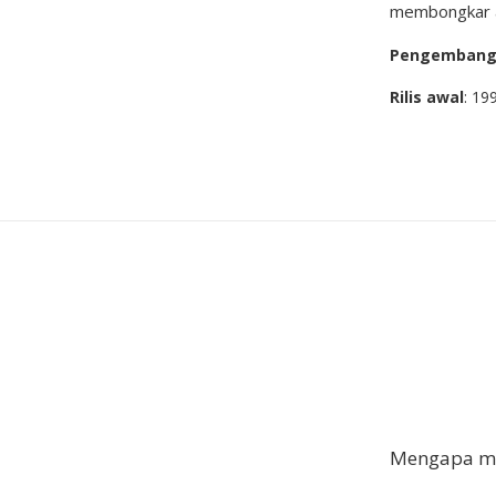
membongkar as
Pengemban
Rilis awal
: 19
Mengapa me