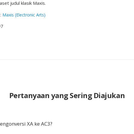
et judul klasik Maxis.
g
:
Maxis (Electronic Arts)
97
Pertanyaan yang Sering Diajukan
ngonversi XA ke AC3?