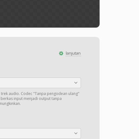
lanjutan
trek audio. Codec "Tanpa pengodean ulang"
i berkas input menjadi output tanpa
mungkinkan.