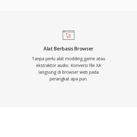
 sinematik ke dalam
empertahankan
ui channel tengah yang
levisi. Dukungan decoder
 dan set-top box berarti
seluruh basis perangkat
Alat Berbasis Browser
Tanpa perlu alat modding game atau
ekstraktor audio. Konversi file XA
langsung di browser web pada
perangkat apa pun.