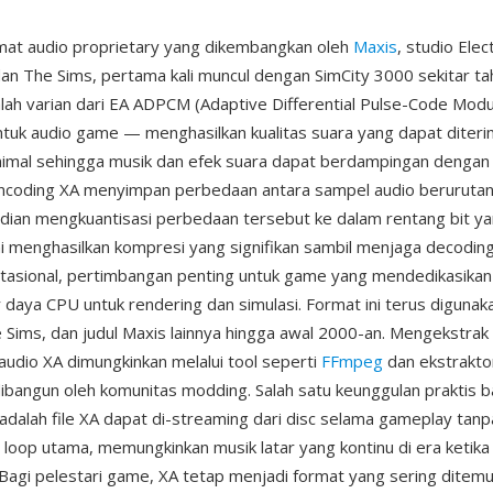
mat audio proprietary yang dikembangkan oleh
Maxis
, studio Elec
 dan The Sims, pertama kali muncul dengan SimCity 3000 sekitar t
alah varian dari EA ADPCM (Adaptive Differential Pulse-Code Modu
ntuk audio game — menghasilkan kualitas suara yang dapat diter
inimal sehingga musik dan efek suara dapat berdampingan denga
ncoding XA menyimpan perbedaan antara sampel audio berurutan ali
dian mengkuantisasi perbedaan tersebut ke dalam rentang bit ya
i menghasilkan kompresi yang signifikan sambil menjaga decodin
tasional, pertimbangan penting untuk game yang mendedikasikan
daya CPU untuk rendering dan simulasi. Format ini terus digunaka
e Sims, dan judul Maxis lainnya hingga awal 2000-an. Mengekstrak
udio XA dimungkinkan melalui tool seperti
FFmpeg
dan ekstrakto
ibangun oleh komunitas modding. Salah satu keunggulan praktis b
alah file XA dapat di-streaming dari disc selama gameplay tanp
loop utama, memungkinkan musik latar yang kontinu di era ketik
 Bagi pelestari game, XA tetap menjadi format yang sering ditemu