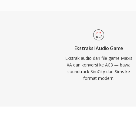
multichannel, menghadirkan audio spasial
sistem home theater. Format ini juga m
kejernihan dialog yang sangat baik melal
dedicated, ideal untuk konten film dan te
perangkat keras yang luas di receiver, TV,
audio AC3 dapat diputar dengan andal di 
Ekstraksi Audio Game
elektronik konsumen yang sangat besar.
Ekstrak audio dari file game Maxis
XA dan konversi ke AC3 — bawa
soundtrack SimCity dan Sims ke
format modern.