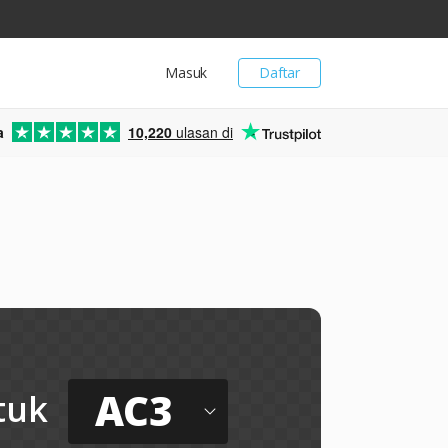
Masuk
Daftar
a
10,220
ulasan di
AC3
tuk