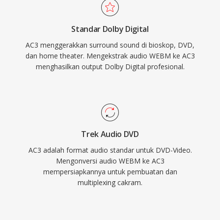
Dukungan decoder perangkat keras yang luas
dukungan browser universal menjadikan WebM
di receiver, TV, dan set-top box berarti audio
sebagai landasan pengiriman multimedia web
Standar Dolby Digital
AC3 dapat diputar dengan andal di seluruh
bebas royalti.
AC3 menggerakkan surround sound di bioskop, DVD,
basis perangkat elektronik konsumen yang
dan home theater. Mengekstrak audio WEBM ke AC3
sangat besar.
menghasilkan output Dolby Digital profesional.
Trek Audio DVD
AC3 adalah format audio standar untuk DVD-Video.
Mengonversi audio WEBM ke AC3
mempersiapkannya untuk pembuatan dan
multiplexing cakram.