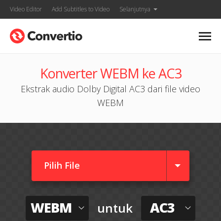
Video Editor
Add Subtitles to Video
Selanjutnya
Konverter WEBM ke AC3
Ekstrak audio Dolby Digital AC3 dari file video
WEBM
Pilih File
WEBM
AC3
untuk