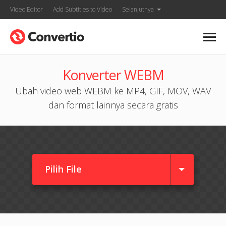
Video Editor
Add Subtitles to Video
Selanjutnya
Konverter WEBM
Ubah video web WEBM ke MP4, GIF, MOV, WAV
dan format lainnya secara gratis
Pilih File