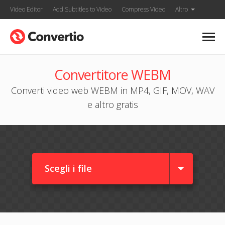
Video Editor
Add Subtitles to Video
Compress Video
Altro
Convertitore WEBM
Converti video web WEBM in MP4, GIF, MOV, WAV
e altro gratis
Scegli i file