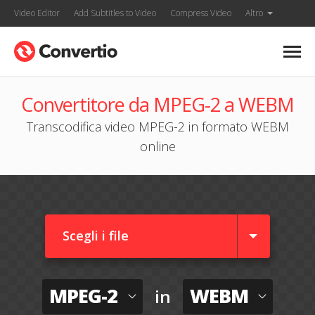
Video Editor
Add Subtitles to Video
Compress Video
Altro
Convertitore da MPEG-2 a WEBM
Transcodifica video MPEG-2 in formato WEBM
online
Scegli i file
MPEG-2
WEBM
in