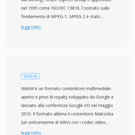
nel 1995 come ISO/IEC 13818. Costruito sulle
fondamenta di MPEG-1, MPEG-2 è stato
progettato per gestire bitrate e risoluzioni più
leggi tutto
elevati, in particolare il video interlacciato per la
trasmissione televisiva, rendendolo adatto ad
applicazioni che spaziano dalla TV a definizione
standard ai contenuti ad alta definizione. Lo
standard introduce il concetto di profili e livelli,
consentendo alle implementazioni di mirare a
WEBM
specifici livelli di capacità — dal Simple Profile
WebM è un formato contenitore multimediale
per applicazioni basilari all&#039;High Profile
aperto e privo di royalty sviluppato da Google e
che supporta la crominanza 4:2:2 per il
lanciato alla conferenza Google I/O nel maggio
broadcast professionale. MPEG-2 è diventato
2010. Il formato abbina il contenitore Matroska
la spina dorsale della compressione per la
(un sottoinsieme di MKV) con i codec video
televisione digitale a livello mondiale, adottato
VP8 o VP9 e i codec audio Vorbis o Opus,
leggi tutto
dagli standard DVB, ATSC e ISDB, e serve