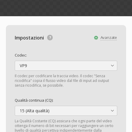
Impostazioni
Avanzate
Codec:
VP9
Il codec per codificare la traccia video. Il codec "Senza
ricodifica" copia il flusso video dal file di input ad output
senza ricodifica, se possibile.
Qualità continua (CQ):
15 (Alta qualità)
La Qualità Costante (CQ) assicura che ogni parte del video
ottenga il numero di bit necessari per raggiungere un certo
livello di qualità percettiva indipendentemente dalla