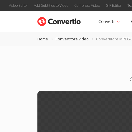
Video Editor
Add Subtitles to Video
Compress Video
GIF Editor
Te
Converti
Home
Convertitore video
Convertitore MPEG-