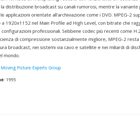
 la distribuzione broadcast su canali rumorosi, mentre la variant
le applicazioni orientate all'archiviazione come i DVD. MPEG-2 su
no a 1920x1152 nel Main Profile ad High Level, con bitrate che rag
 configurazioni professionali. Sebbene codec più recenti come H
ficienza di compressione sostanzialmente migliore, MPEG-2 resta
tura broadcast, nei sistemi via cavo e satellite e nei miliardi di dis
nel mondo.
:
Moving Picture Experts Group
ne
: 1995