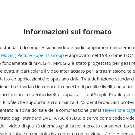
Informazioni sul formato
 standard di compressione video e audio ampiamente implement
l
Moving Picture Experts Group
e approvato nel 1995 come ISO/
le fondamenta di MPEG-1, MPEG-2 è stato progettato per gestire
 elevati, in particolare il video interlacciato per la trasmissione tele
tto ad applicazioni che spaziano dalla TV a definizione standard 
ione. Lo standard introduce il concetto di profili e livelli, consente
i di mirare a specifici livelli di capacità — dal Simple Profile per a
igh Profile che supporta la crominanza 4:2:2 per il broadcast profes
ntato la spina dorsale della compressione per la
televisione digi
ttato dagli standard DVB, ATSC e ISDB, e serve come codec vide
o il video di qualità cinematografica nel mercato consumer. Lo st
am fornisce un multiplexing robusto con funzionalità di resilienza a