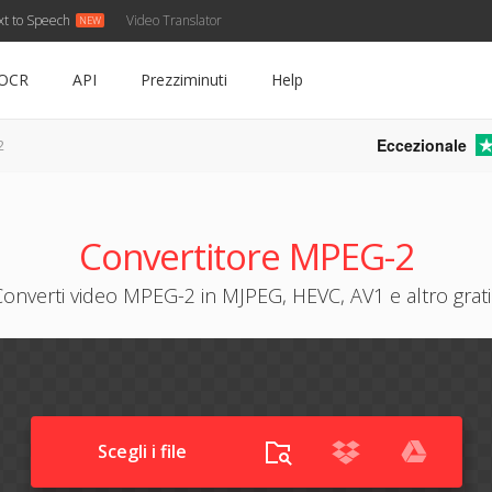
xt to Speech
Video Translator
OCR
API
Prezziminuti
Help
Eccezionale
2
Convertitore MPEG-2
Converti video MPEG-2 in MJPEG, HEVC, AV1 e altro grati
Scegli i file