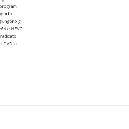
e program
pporta
giungono gli
.264 e HEVC
 radicato
chi DVD in