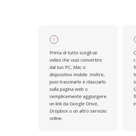
1
Prima di tutto scegli un
Q
video che vuoi convertire
c
dal tuo PC, Mac o
f
dispositivo mobile. Inoltre,
t
puoi trascinarlo e rilasciarlo
s
sulla pagina web o
Q
semplicemente aggiungere
f
un link da Google Drive,
i
Dropbox o un altro servizio
online.