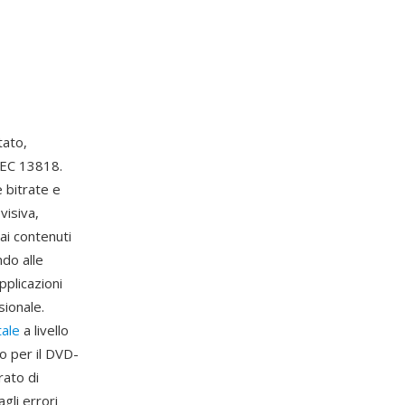
ato,
IEC 13818.
 bitrate e
visiva,
ai contenuti
ndo alle
pplicazioni
sionale.
tale
a livello
o per il DVD-
rato di
gli errori