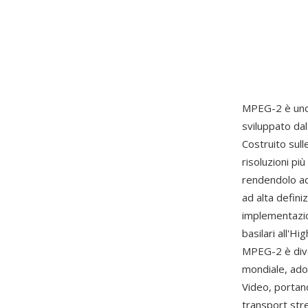
MPEG-2 è uno
sviluppato da
Costruito sul
risoluzioni più
rendendolo ada
ad alta definiz
implementazion
basilari all'H
MPEG-2 è dive
mondiale, ado
Video, portand
transport stre