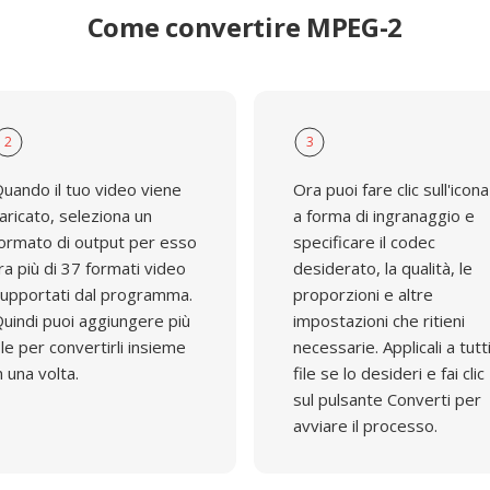
Come convertire MPEG-2
2
3
uando il tuo video viene
Ora puoi fare clic sull'icona
aricato, seleziona un
a forma di ingranaggio e
ormato di output per esso
specificare il codec
ra più di 37 formati video
desiderato, la qualità, le
upportati dal programma.
proporzioni e altre
uindi puoi aggiungere più
impostazioni che ritieni
ile per convertirli insieme
necessarie. Applicali a tutti
n una volta.
file se lo desideri e fai clic
sul pulsante Converti per
avviare il processo.