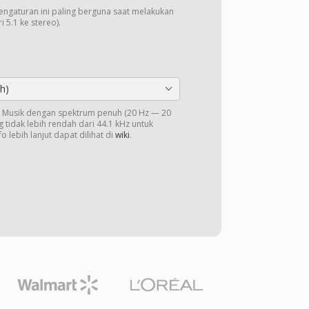
Pengaturan ini paling berguna saat melakukan
 5.1 ke stereo).
h)
o. Musik dengan spektrum penuh (20 Hz — 20
 tidak lebih rendah dari 44.1 kHz untuk
o lebih lanjut dapat dilihat di
wiki
.