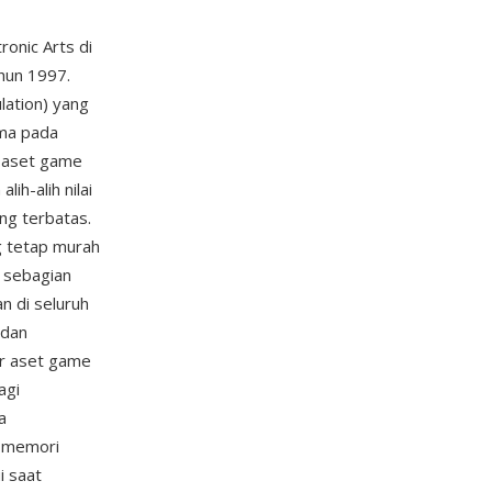
tronic Arts di
ahun 1997.
lation) yang
ima pada
n aset game
h-alih nilai
ng terbatas.
g tetap murah
 sebagian
n di seluruh
 dan
r aset game
agi
a
a memori
i saat