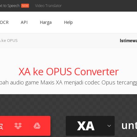
xt to Speech
Video Translator
OCR
API
Harga
Help
Istimew
A ke OPUS
XA ke OPUS Converter
bah audio game Maxis XA menjadi codec Opus tercangg
XA
un