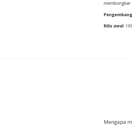
membongkar as
Pengemban
Rilis awal
: 19
Mengapa me