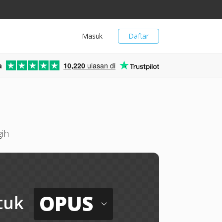
Masuk
Daftar
a
10,220
ulasan di
ih
OPUS
tuk