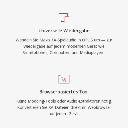
gleichen Raten. Und seine niedrige Latenz
macht es zum Pflichtcodec für WebRTC,
sodass jeder moderne Browser einen Opus-
Decoder mitbringt. WhatsApp, Discord, Zoom
Universelle Wiedergabe
und YouTube setzen alle auf Opus für Echtzeit-
Wandeln Sie Maxis XA-Spielaudio in OPUS um — zur
Audio.
Wiedergabe auf jedem modernen Gerät wie
Smartphones, Computern und Mediaplayern.
Browserbasiertes Tool
Keine Modding-Tools oder Audio-Extraktoren nötig.
Konvertieren Sie XA-Dateien direkt im Webbrowser
auf jedem Gerät.