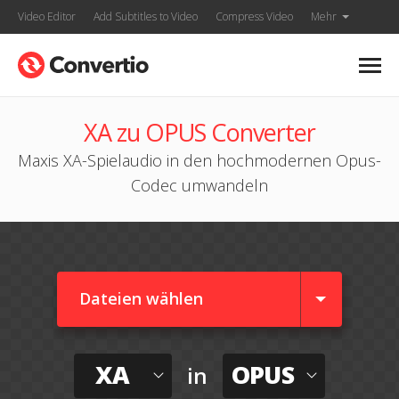
Video Editor
Add Subtitles to Video
Compress Video
Mehr
XA zu OPUS Converter
Maxis XA-Spielaudio in den hochmodernen Opus-
Codec umwandeln
Dateien wählen
XA
OPUS
in