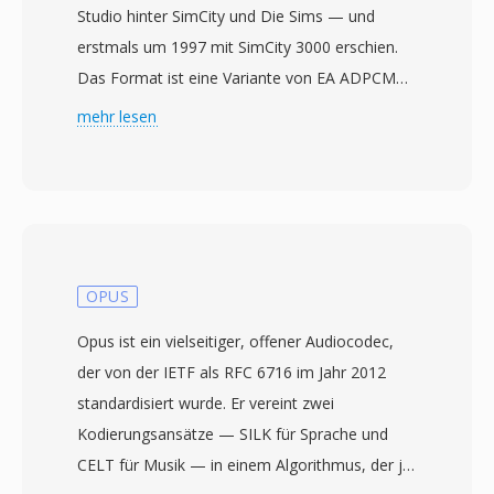
Studio hinter SimCity und Die Sims — und
erstmals um 1997 mit SimCity 3000 erschien.
Das Format ist eine Variante von EA ADPCM
(Adaptive Differential Pulse-Code Modulation),
mehr lesen
zugeschnitten auf Spieleaudio — es liefert
akzeptable Klangqualität bei minimalen
Dateien, damit Musik und Effekte neben
großen Spiel-Assets köxistieren können. Die
XA-Kodierung speichert die Differenz zwischen
aufeinanderfolgenden Audiosamples statt
OPUS
absoluter Werte und quantisiert diese
Opus ist ein vielseitiger, offener Audiocodec,
Differenzen dann in einen begrenzten
der von der IETF als RFC 6716 im Jahr 2012
Bitbereich. Dieser Ansatz erzielt erhebliche
standardisiert wurde. Er vereint zwei
Kompression, während die Dekodierung
Kodierungsansätze — SILK für Sprache und
rechentechnisch günstig bleibt — ein wichtiger
CELT für Musik — in einem Algorithmus, der je
Aspekt für Spiele, die den Grossteil der CPU-