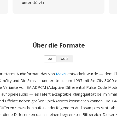
unterstützt)
Über die Formate
XA
GSRT
oprietäres Audioformat, das von
Maxis
entwickelt wurde — dem Ele
 SimCity und Die Sims — und erstmals um 1997 mit SimCity 3000 e
ne Variante von EA ADPCM (Adaptive Differential Pulse-Code Modu
 auf Spieleaudio — es liefert akzeptable Klangqualität bei minima
nd Effekte neben großen Spiel-Assets köxistieren können. Die X
 Differenz zwischen aufeinanderfolgenden Audiosamples statt ab
rt diese Differenzen dann in einen begrenzten Bitbereich. Dieser 