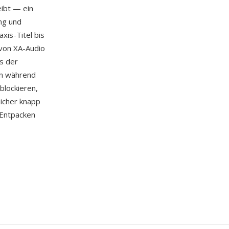
ibt — ein
ng und
xis-Titel bis
 von XA-Audio
s der
en während
blockieren,
eicher knapp
 Entpacken