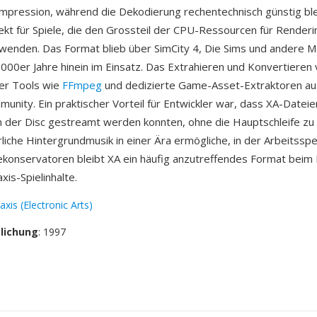
mpression, während die Dekodierung rechentechnisch günstig ble
ekt für Spiele, die den Grossteil der CPU-Ressourcen für Renderi
fwenden. Das Format blieb über SimCity 4, Die Sims und andere Ma
 2000er Jahre hinein im Einsatz. Das Extrahieren und Konvertieren
ber Tools wie
FFmpeg
und dedizierte Game-Asset-Extraktoren au
nity. Ein praktischer Vorteil für Entwickler war, dass XA-Datei
n der Disc gestreamt werden konnten, ohne die Hauptschleife zu 
rliche Hintergrundmusik in einer Ära ermögliche, in der Arbeitssp
lekonservatoren bleibt XA ein häufig anzutreffendes Format beim
xis-Spielinhalte.
xis (Electronic Arts)
tlichung
: 1997