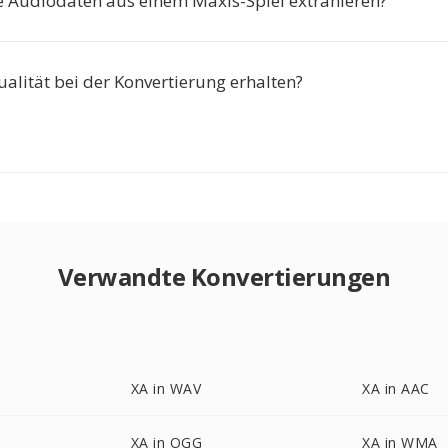
le Audiodaten aus einem Maxis-Spiel extrahieren?
ualität bei der Konvertierung erhalten?
Verwandte Konvertierungen
XA in WAV
XA in AAC
XA in OGG
XA in WMA