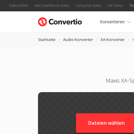
Video Editor
Add Subtitles to Video
Compress Video
GIF Editor
Te
Konvertieren
Startseite
Audio-Konverter
XA-Konverter
Maxis XA-S
Dateien wählen