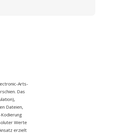
ctronic-Arts-
rschien. Das
lation),
len Dateien,
A-Kodierung
soluter Werte
Ansatz erzielt