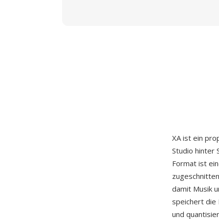
XA ist ein pr
Studio hinter
Format ist ei
zugeschnitten
damit Musik u
speichert die
und quantisie