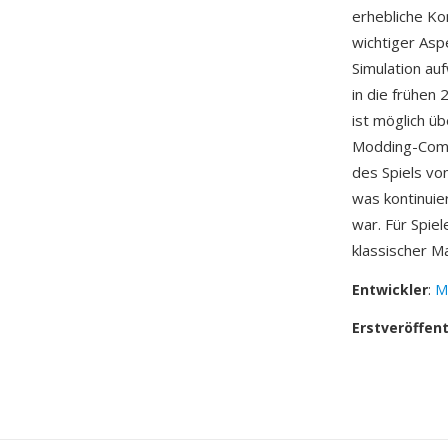
erhebliche Ko
wichtiger Asp
Simulation au
in die frühen
ist möglich ü
Modding-Commu
des Spiels vo
was kontinuie
war. Für Spie
klassischer Ma
Entwickler
:
Ma
Erstveröffen