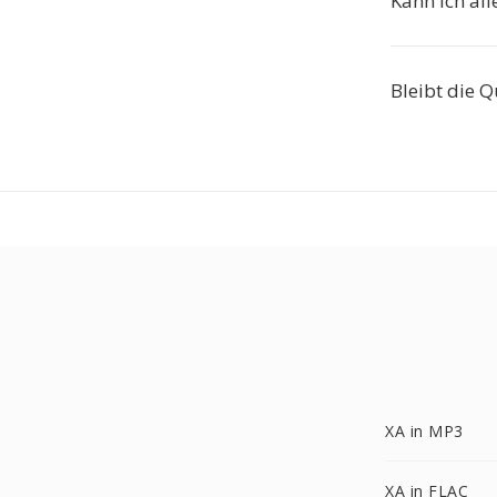
Kann ich al
Bleibt die Q
XA in MP3
XA in FLAC