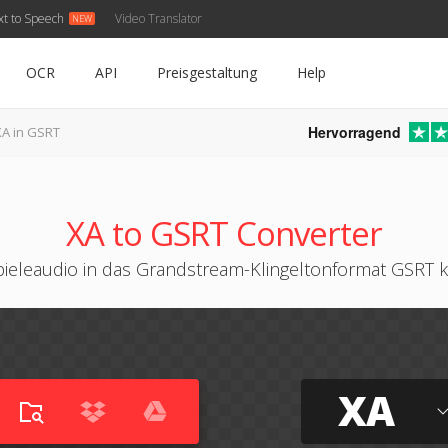
xt to Speech
Video Translator
OCR
API
Preisgestaltung
Help
Hervorragend
XA in GSRT
XA to GSRT Converter
pieleaudio in das Grandstream-Klingeltonformat GSRT k
XA