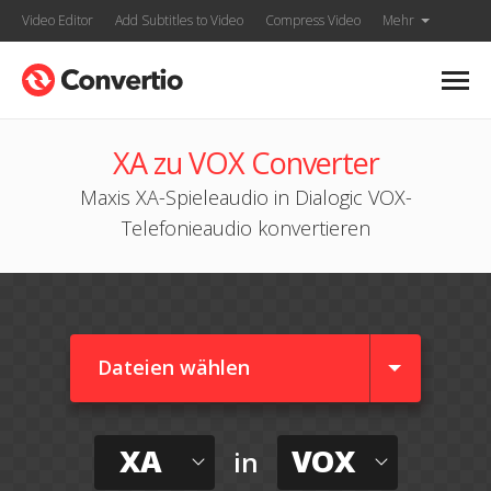
Video Editor
Add Subtitles to Video
Compress Video
Mehr
XA zu VOX Converter
Maxis XA-Spieleaudio in Dialogic VOX-
Telefonieaudio konvertieren
Dateien wählen
XA
VOX
in