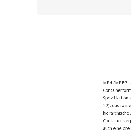
MP4 (MPEG-4 
Containerfor
Spezifikation
12), das sein
hierarchische
Container ver
auch eine bre