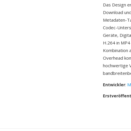
Das Design er
Download und 
Metadaten-Tag
Codec-Unters
Geräte, Digi
H.264 in MP4
Kombination a
Overhead kom
hochwertige V
bandbreitenbe
Entwickler
:
M
Erstveröffen