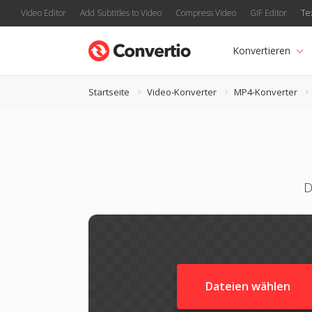
Video Editor
Add Subtitles to Video
Compress Video
GIF Editor
Te
Konvertieren
Startseite
Video-Konverter
MP4-Konverter
D
Dateien wählen