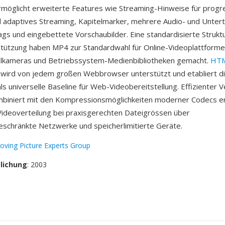
möglicht erweiterte Features wie Streaming-Hinweise für progr
adaptives Streaming, Kapitelmarker, mehrere Audio- und Untert
s und eingebettete Vorschaubilder. Eine standardisierte Struktu
tützung haben MP4 zur Standardwahl für Online-Videoplattforme
talkameras und Betriebssystem-Medienbibliotheken gemacht.
HTM
 wird von jedem großen Webbrowser unterstützt und etabliert d
ls universelle Baseline für Web-Videobereitstellung. Effizienter 
biniert mit den Kompressionsmöglichkeiten moderner Codecs e
ideoverteilung bei praxisgerechten Dateigrössen über
schränkte Netzwerke und speicherlimitierte Geräte.
oving Picture Experts Group
tlichung
: 2003