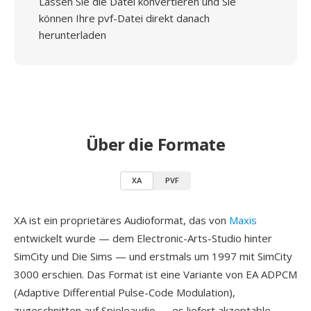
Lassen Sie die Datei konvertieren und Sie
können Ihre pvf-Datei direkt danach
herunterladen
Über die Formate
XA
PVF
XA ist ein proprietäres Audioformat, das von
Maxis
entwickelt wurde — dem Electronic-Arts-Studio hinter
SimCity und Die Sims — und erstmals um 1997 mit SimCity
3000 erschien. Das Format ist eine Variante von EA ADPCM
(Adaptive Differential Pulse-Code Modulation),
zugeschnitten auf Spieleaudio — es liefert akzeptable