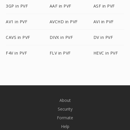
3GP in PVF
AAF in PVF
ASF in PVF
AV1 in PVF
AVCHD in PVF
AVI in PVF
CAVS in PVF
DIVX in PVF
DV in PVF
F4V in PVF
FLV in PVF
HEVC in PVF
About
Security
Formate
Help