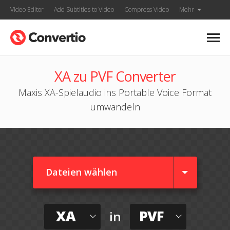
Video Editor
Add Subtitles to Video
Compress Video
Mehr
XA zu PVF Converter
Maxis XA-Spielaudio ins Portable Voice Format
umwandeln
Dateien wählen
XA
PVF
in