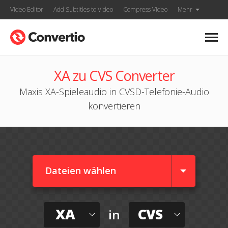
Video Editor
Add Subtitles to Video
Compress Video
Mehr
XA zu CVS Converter
Maxis XA-Spieleaudio in CVSD-Telefonie-Audio
konvertieren
Dateien wählen
XA
CVS
in