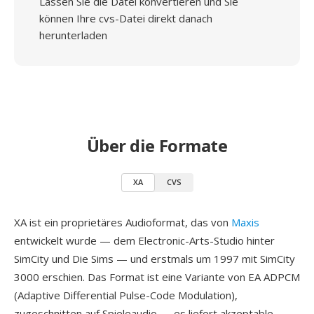
Lassen Sie die Datei konvertieren und Sie
können Ihre cvs-Datei direkt danach
herunterladen
Über die Formate
XA
CVS
XA ist ein proprietäres Audioformat, das von
Maxis
entwickelt wurde — dem Electronic-Arts-Studio hinter
SimCity und Die Sims — und erstmals um 1997 mit SimCity
3000 erschien. Das Format ist eine Variante von EA ADPCM
(Adaptive Differential Pulse-Code Modulation),
zugeschnitten auf Spieleaudio — es liefert akzeptable