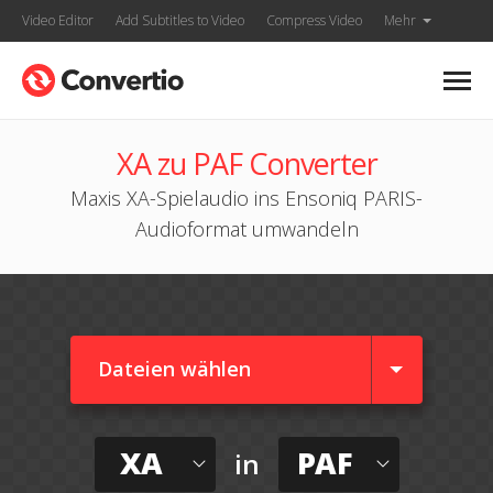
Video Editor
Add Subtitles to Video
Compress Video
Mehr
XA zu PAF Converter
Maxis XA-Spielaudio ins Ensoniq PARIS-
Audioformat umwandeln
Dateien wählen
XA
PAF
in