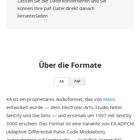
Lassen Sie die Datei konvertieren und Sie
können Ihre paf-Datei direkt danach
herunterladen
Über die Formate
XA
PAF
XA ist ein proprietäres Audioformat, das von
Maxis
entwickelt wurde — dem Electronic-Arts-Studio hinter
SimCity und Die Sims — und erstmals um 1997 mit SimCity
3000 erschien. Das Format ist eine Variante von EA ADPCM
(Adaptive Differential Pulse-Code Modulation),
zugeschnitten auf Spieleaudio — es liefert akzeptable