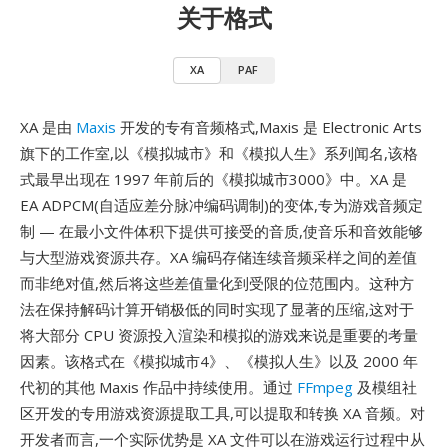
关于格式
XA
PAF
XA 是由
Maxis
开发的专有音频格式,Maxis 是 Electronic Arts
旗下的工作室,以《模拟城市》和《模拟人生》系列闻名,该格
式最早出现在 1997 年前后的《模拟城市3000》中。XA 是
EA ADPCM(自适应差分脉冲编码调制)的变体,专为游戏音频定
制 — 在最小文件体积下提供可接受的音质,使音乐和音效能够
与大型游戏资源共存。XA 编码存储连续音频采样之间的差值
而非绝对值,然后将这些差值量化到受限的位范围内。这种方
法在保持解码计算开销极低的同时实现了显著的压缩,这对于
将大部分 CPU 资源投入渲染和模拟的游戏来说是重要的考量
因素。该格式在《模拟城市4》、《模拟人生》以及 2000 年
代初的其他 Maxis 作品中持续使用。通过
FFmpeg
及模组社
区开发的专用游戏资源提取工具,可以提取和转换 XA 音频。对
开发者而言,一个实际优势是 XA 文件可以在游戏运行过程中从