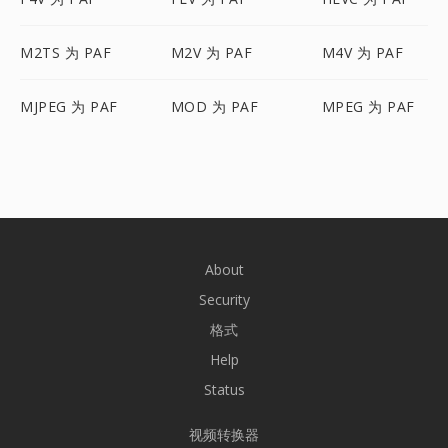
M2TS 为 PAF
M2V 为 PAF
M4V 为 PAF
MJPEG 为 PAF
MOD 为 PAF
MPEG 为 PAF
About
Security
格式
Help
Status
视频转换器