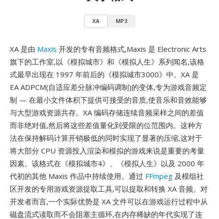
XA
MP3
XA 是由
Maxis
开发的专有音频格式,Maxis 是 Electronic Arts
旗下的工作室,以《模拟城市》和《模拟人生》系列闻名,该格
式最早出现在 1997 年前后的《模拟城市3000》中。XA 是
EA ADPCM(自适应差分脉冲编码调制)的变体,专为游戏音频定
制 — 在最小文件体积下提供可接受的音质,使音乐和音效能够
与大型游戏资源共存。XA 编码存储连续音频采样之间的差值
而非绝对值,然后将这些差值量化到受限的位范围内。这种方
法在保持解码计算开销极低的同时实现了显著的压缩,这对于
将大部分 CPU 资源投入渲染和模拟的游戏来说是重要的考量
因素。该格式在《模拟城市4》、《模拟人生》以及 2000 年
代初的其他 Maxis 作品中持续使用。通过
FFmpeg
及模组社
区开发的专用游戏资源提取工具,可以提取和转换 XA 音频。对
开发者而言,一个实际优势是 XA 文件可以在游戏运行过程中从
磁盘流式读取而不会阻塞主循环,在内存稀缺的年代实现了连