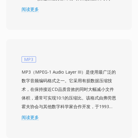
戏音频定制 — 在最小文件体积下提供可接受的音
阅读更多
质,使音乐和音效能够与大型游戏资源共存。XA 编
码存储连续音频采样之间的差值而非绝对值,然后
将这些差值量化到受限的位范围内。这种方法在保
持解码计算开销极低的同时实现了显著的压缩,这
对于将大部分 CPU 资源投入渲染和模拟的游戏来
说是重要的考量因素。该格式在《模拟城市4》、
MP3
《模拟人生》以及 2000 年代初的其他 Maxis 作
MP3（MPEG-1 Audio Layer III）是使用最广泛的
品中持续使用。通过 FFmpeg 及模组社区开发的
数字音频编码格式之一。它采用有损数据压缩技
专用游戏资源提取工具,可以提取和转换 XA 音
术，在保持接近CD品质音效的同时大幅减小文件
频。对开发者而言,一个实际优势是 XA 文件可以
体积，通常可实现10:1的压缩比。该格式由弗劳恩
在游戏运行过程中从磁盘流式读取而不会阻塞主循
霍夫协会与其他数字科学家合作开发，于1993年
环,在内存稀缺的年代实现了连续的背景音乐播
作为MPEG-1规范的一部分成为国际标准。MP3文
阅读更多
放。对于游戏保存工作者来说,XA 在解包经典
件可以不同的比特率进行编码，常见范围从128
Maxis 游戏资源时仍是常见的格式。
kbps到320 kbps，让用户可以在文件大小和音频