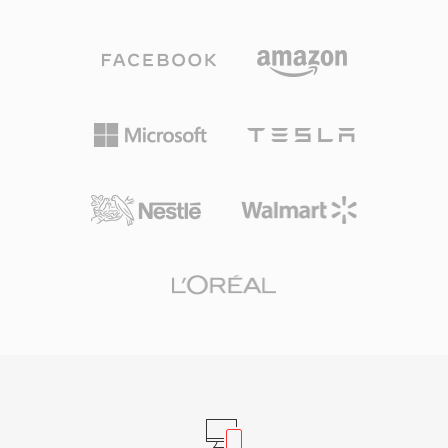
保真度之间灵活取舍。高效的压缩、广泛的设备兼
容性和小巧的文件体积使该格式成为数字音乐革命
的驱动力，使音乐的实际存储和互联网分发成为可
能。时至今日，MP3仍是几乎所有媒体播放器、
操作系统和便携设备上兼容性最广的音频格式之
一。