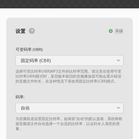
设置
高级
可变码率 (VBR):
固定码率 (CBR)
选择可变比特率(VBR)MP3文件的比特率范围。请注意在使用可变
比特率(VBR)模式时，某些版本较旧的音频播放器可能会显示错误
的音频文件时长，在这种情况下请改用固定比特率(CBR)模式。
码率:
自动
为音频轨道设置固定比特率。如保留“自动”的默认选项，系统将根
据音频源文件自动选择一个合适的比特率，以达到令人满意的质
量。