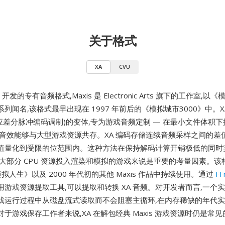
关于格式
XA
CVU
开发的专有音频格式,Maxis 是 Electronic Arts 旗下的工作室,
列闻名,该格式最早出现在 1997 年前后的《模拟城市3000》中。XA 
适应差分脉冲编码调制)的变体,专为游戏音频定制 — 在最小文件体积
和音效能够与大型游戏资源共存。XA 编码存储连续音频采样之间的差
值量化到受限的位范围内。这种方法在保持解码计算开销极低的同时
将大部分 CPU 资源投入渲染和模拟的游戏来说是重要的考量因素。该
拟人生》以及 2000 年代初的其他 Maxis 作品中持续使用。通过
FF
游戏资源提取工具,可以提取和转换 XA 音频。对开发者而言,一个实
戏运行过程中从磁盘流式读取而不会阻塞主循环,在内存稀缺的年代
于游戏保存工作者来说,XA 在解包经典 Maxis 游戏资源时仍是常