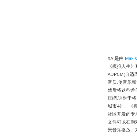
XA 是由
Maxis
《模拟人生》系
ADPCM(自
音质,使音乐
然后将这些差
压缩,这对于
城市4》、《模
社区开发的专用
文件可以在游
景音乐播放。对