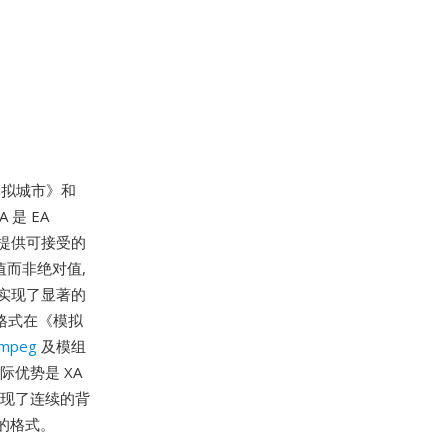
以《模拟城市》和
是 EA
下提供可接受的
值而非绝对值,
实现了显著的
格式在《模拟
mpeg
及模组
际优势是 XA
实现了连续的背
见的格式。