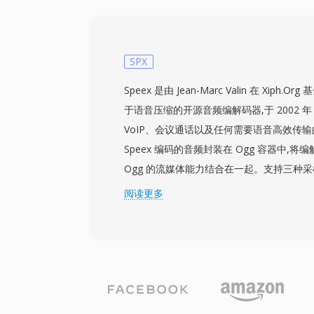
素。该格式在《模拟城市4》、《模拟人生》以
Maxis 作品中持续使用。通过 FFmpeg
源提取工具,可以提取和转换 XA 音频。对
XA 文件可以在游戏运行过程中从磁盘流式
SPX
内存稀缺的年代实现了连续的背景音乐播放
Speex 是由 Jean-Marc Valin 在 Xip
说,XA 在解包经典 Maxis 游戏资源时仍是
于语音压缩的开源音频编解码器,于 2002 年
VoIP、会议通话以及任何需要语音高效传输
Speex 编码的音频封装在 Ogg 容器中,
Ogg 的流媒体能力结合在一起。支持三种采样率
16 kHz 和超宽带 32 kHz — 以及可
阅读更多
特率编码。一个突出的优势是其无专利、BS
以自由地将其嵌入商业和开源产品中。Spee
除、噪声抑制和自动增益控制功能,这些功
要借助外部库来实现。尽管其开发者自 2012 
为后继者,但 Speex 仍在旧版 VoIP 系
泛使用,其轻量级的解码器占用空间在这些