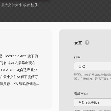
GB 最大文件大小 或者
注册
设置
lectronic Arts 旗下的
码率:
闻名,该格式最早出现在
自动
 EA ADPCM(自适应差分
设置Speex的整体输出音频
 在最小文件体积下提供可
器，在极低的、最高不超过4
源共存。XA 编码存储连
这些差值量化到受限的位范
音频声道:
同时实现了显著的压缩,这
自动 (无更改)
的游戏来说是重要的考量因