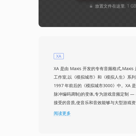
放置文件在这里. 1 
XA
XA 是由 Maxis 开发的专有音频格式,Maxis 是 E
工作室,以《模拟城市》和《模拟人生》系列
1997 年前后的《模拟城市3000》中。XA 是
脉冲编码调制)的变体,专为游戏音频定制 —
接受的音质,使音乐和音效能够与大型游戏资
续音频采样之间的差值而非绝对值,然后将
阅读更多
围内。这种方法在保持解码计算开销极低的
对于将大部分 CPU 资源投入渲染和模拟