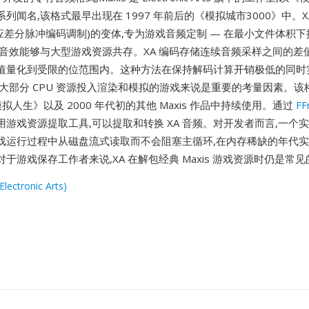
列闻名,该格式最早出现在 1997 年前后的《模拟城市3000》中。XA 
适应差分脉冲编码调制)的变体,专为游戏音频定制 — 在最小文件体积
和音效能够与大型游戏资源共存。XA 编码存储连续音频采样之间的差
值量化到受限的位范围内。这种方法在保持解码计算开销极低的同时
将大部分 CPU 资源投入渲染和模拟的游戏来说是重要的考量因素。该
拟人生》以及 2000 年代初的其他 Maxis 作品中持续使用。通过
FF
游戏资源提取工具,可以提取和转换 XA 音频。对开发者而言,一个实
戏运行过程中从磁盘流式读取而不会阻塞主循环,在内存稀缺的年代
于游戏保存工作者来说,XA 在解包经典 Maxis 游戏资源时仍是常
Electronic Arts)