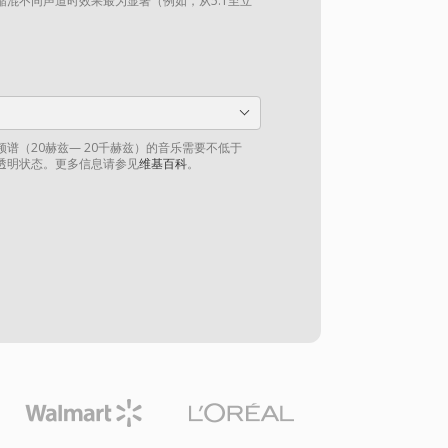
混不同声道时效果最为显著（例如，从5.1至立
谱（20赫兹— 20千赫兹）的音乐需要不低于
到透明状态。更多信息请参见
维基百科
。