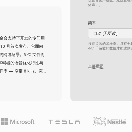
及 2000 年代初的其他
设置音频声道数。此设置在缩
体声）。
 及模组社区开发的专用游戏资
开发者而言,一个实际优势是
频率:
读取而不会阻塞主循环,在
自动 (无更改)
。对于游戏保存工作者来
h.Org 基金会支持下开发的专门用
常见的格式。
设置音频的采样率。具有全频
 10 月首次发布。它面向
44.1千赫兹的数值才能达
的网络场景。SPX 文件将
将编解码器的语音优化特性与
全部重置
 — 窄带 8 kHz、宽带
根据语音复杂度实时调整的可变比
D 许可证的特性,开发者可
x 还内置了声学回声消
能在竞争编解码器中通常需
年起正式推荐 Opus 作
统、存档录音和嵌入式设备中广
场景中仍然很有价值。