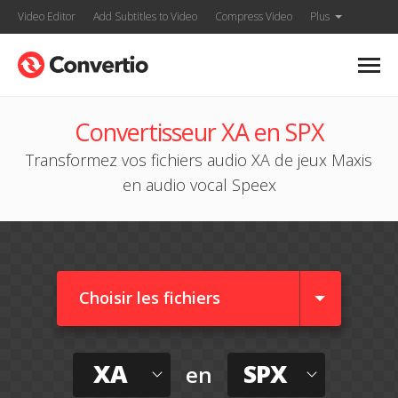
Video Editor
Add Subtitles to Video
Compress Video
Plus
Convertisseur XA en SPX
Transformez vos fichiers audio XA de jeux Maxis
en audio vocal Speex
Choisir les fichiers
XA
SPX
en