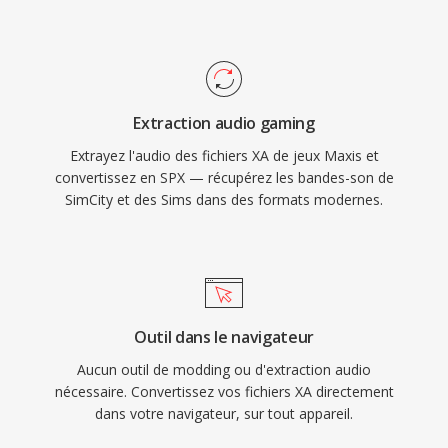
où la mémoire était rare. Pour les
l&#039;annulation d&#039;echo acoustique, la
preservationnistes du jeu vidéo, le XA reste un
suppression de bruit et le contrôle automatique
format fréquemment rencontre lors de
du gain, dès fonctionnalités que les codecs
l&#039;extraction dès actifs dès titres
concurrents deleguent généralement à dès
classiques de Maxis.
Extraction audio gaming
bibliothèques externes. Bien que ses créateurs
Extrayez l'audio des fichiers XA de jeux Maxis et
recommandent officiellement Opus comme
convertissez en SPX — récupérez les bandes-son de
successeur depuis 2012, Speex reste deploye
SimCity et des Sims dans des formats modernes.
dans les systèmes VoIP anciens, les
enregistrements archivés et les appareils
embarqués où son décodeur léger est encore
apprécié.
Outil dans le navigateur
Aucun outil de modding ou d'extraction audio
nécessaire. Convertissez vos fichiers XA directement
dans votre navigateur, sur tout appareil.