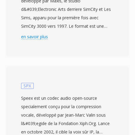
développé par Maxis, le studio
d&#039;Electronic Arts derriere SimCity et Les
Sims, apparu pour la première fois avec
SimCity 3000 vers 1997. Le format est une
variante de l&#039;EA ADPCM (Adaptive
en savoir plus
Differential Pulse-Code Modulation) adaptée
pour l&#039;audio de jeu — offrant une qualité
sonore acceptable à dès tailles de fichier
minimales afin que musique et effets puissent
coexister avec les volumineux actifs du jeu.
L&#039;encodage XA stocké la différence entre
SPX
dès échantillons audio consecutifs plutôt que
Speex est un codec audio open-source
les valeurs absolues, puis quantifie ces
specialement conçu pour la compression
différences dans une plage de bits contrainte.
vocale, développé par Jean-Marc Valin sous
Cette approche produit une compression
l&#039;egide de la Fondation Xiph.Org. Lance
significative tout en maintenant un décodage
en octobre 2002, il cible la voix sûr IP, la