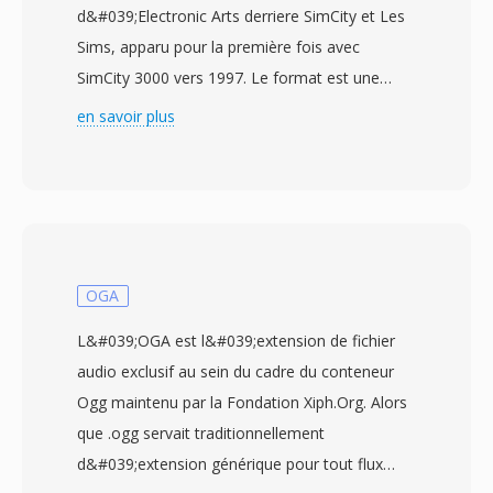
d&#039;Electronic Arts derriere SimCity et Les
Sims, apparu pour la première fois avec
SimCity 3000 vers 1997. Le format est une
variante de l&#039;EA ADPCM (Adaptive
en savoir plus
Differential Pulse-Code Modulation) adaptée
pour l&#039;audio de jeu — offrant une qualité
sonore acceptable à dès tailles de fichier
minimales afin que musique et effets puissent
coexister avec les volumineux actifs du jeu.
L&#039;encodage XA stocké la différence entre
OGA
dès échantillons audio consecutifs plutôt que
L&#039;OGA est l&#039;extension de fichier
les valeurs absolues, puis quantifie ces
audio exclusif au sein du cadre du conteneur
différences dans une plage de bits contrainte.
Ogg maintenu par la Fondation Xiph.Org. Alors
Cette approche produit une compression
que .ogg servait traditionnellement
significative tout en maintenant un décodage
d&#039;extension générique pour tout flux
peu coûteux en calcul, une consideration