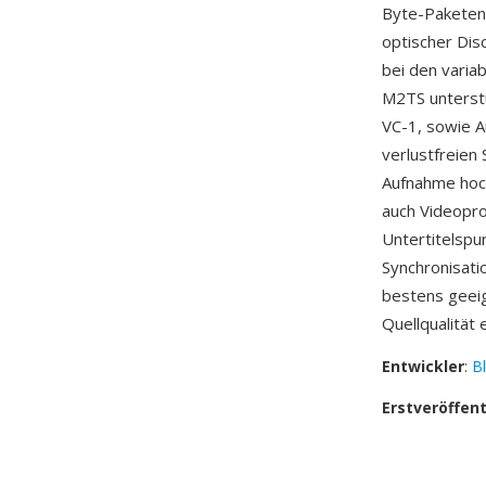
Byte-Paketen 
optischer Dis
bei den varia
M2TS unterstü
VC-1, sowie 
verlustfreien
Aufnahme hoch
auch Videopr
Untertitelspu
Synchronisat
bestens geeig
Quellqualität 
Entwickler
:
B
Erstveröffen