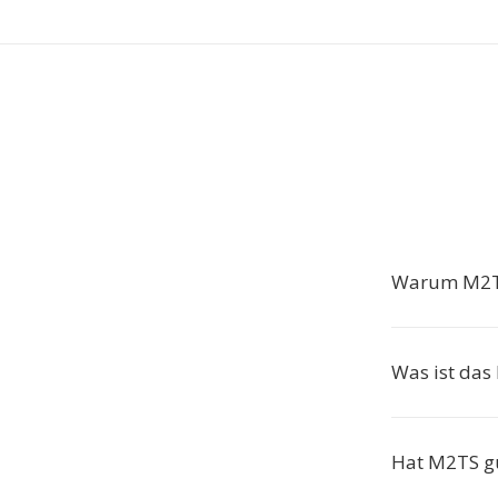
Warum M2T
Was ist das
Hat M2TS g