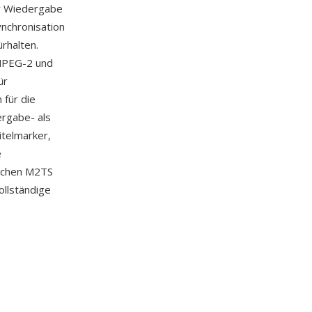
er Wiedergabe
ynchronisation
rhalten.
 MPEG-2 und
ür
 für die
rgabe- als
telmarker,
e
achen M2TS
ollständige