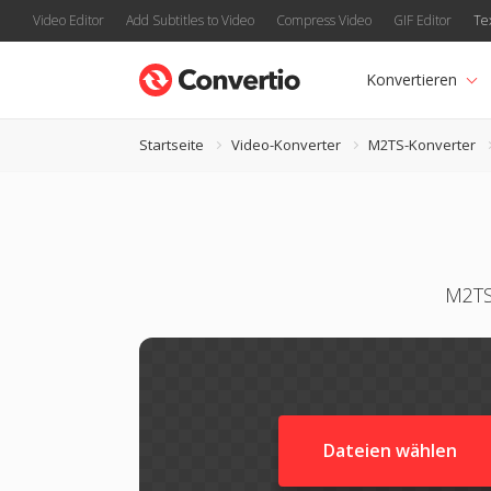
Video Editor
Add Subtitles to Video
Compress Video
GIF Editor
Te
Konvertieren
Startseite
Video-Konverter
M2TS-Konverter
M2TS
Dateien wählen