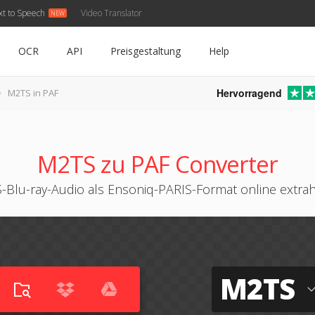
xt to Speech
Video Translator
OCR
API
Preisgestaltung
Help
Hervorragend
M2TS in PAF
M2TS zu PAF Converter
-Blu-ray-Audio als Ensoniq-PARIS-Format online extrah
M2TS