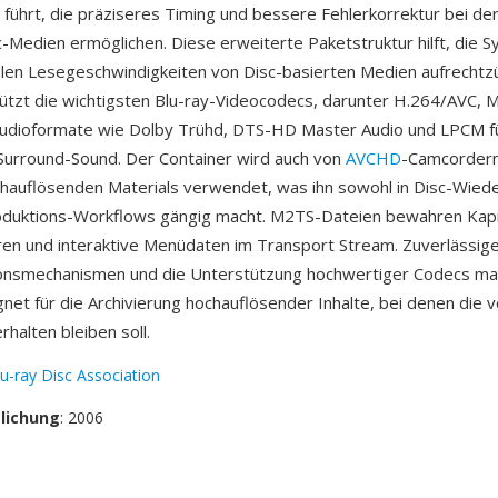
führt, die präziseres Timing und bessere Fehlerkorrektur bei d
c-Medien ermöglichen. Diese erweiterte Paketstruktur hilft, die S
blen Lesegeschwindigkeiten von Disc-basierten Medien aufrechtzü
tzt die wichtigsten Blu-ray-Videocodecs, darunter H.264/AVC,
Audioformate wie Dolby Trühd, DTS-HD Master Audio und LPCM f
 Surround-Sound. Der Container wird auch von
AVCHD
-Camcordern
auflösenden Materials verwendet, was ihn sowohl in Disc-Wiede
oduktions-Workflows gängig macht. M2TS-Dateien bewahren Kapi
ren und interaktive Menüdaten im Transport Stream. Zuverlässig
ionsmechanismen und die Unterstützung hochwertiger Codecs m
net für die Archivierung hochauflösender Inhalte, bei denen die v
erhalten bleiben soll.
lu-ray Disc Association
tlichung
: 2006