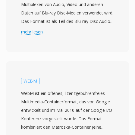
Multiplexen von Audio, Video und anderen
Daten auf Blu-ray Disc-Medien verwendet wird.
Das Format ist als Teil des Blu-ray Disc Audio-
Video (BDAV)-Standards spezifiziert, der von
mehr lesen
der Blu-ray Disc Association entwickelt wurde,
wobei kommerzielle Blu-ray-Produkte 2006 auf
den Markt kamen. M2TS-Dateien verpacken
Inhalte in MPEG-2-Transport-Stream-Pakete
mit einem zusätzlichen 4-Byte-Timestamp-
Header vor jedem 188-Byte-Paket, was zu 192-
WEBM
Byte-Paketen führt, die präziseres Timing und
WebM ist ein offenes, lizenzgebührenfreies
bessere Fehlerkorrektur bei der Wiedergabe
Multimedia-Containerformat, das von Google
optischer Disc-Medien ermöglichen. Diese
entwickelt und im Mai 2010 auf der Google I/O
erweiterte Paketstruktur hilft, die
Konferenz vorgestellt wurde. Das Format
Synchronisation bei den variablen
kombiniert den Matroska-Container (eine
Lesegeschwindigkeiten von Disc-basierten