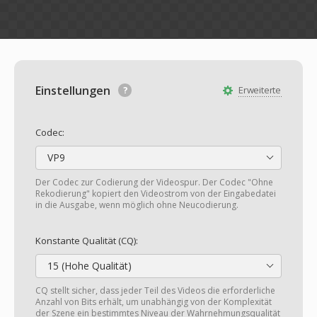
Einstellungen
Erweiterte
Codec:
VP9
Der Codec zur Codierung der Videospur. Der Codec "Ohne
Rekodierung" kopiert den Videostrom von der Eingabedatei
in die Ausgabe, wenn möglich ohne Neucodierung.
Konstante Qualität (CQ):
15 (Hohe Qualität)
CQ stellt sicher, dass jeder Teil des Videos die erforderliche
Anzahl von Bits erhält, um unabhängig von der Komplexität
der Szene ein bestimmtes Niveau der Wahrnehmungsqualität