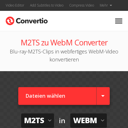
Video Editor
Add Subtitles to Video
Compress Video
Mehr
M2TS zu WebM Converter
Blu-ray-M2TS-Clips in webfertiges WebM-Video
konvertieren
Dateien wählen
M2TS
WEBM
in