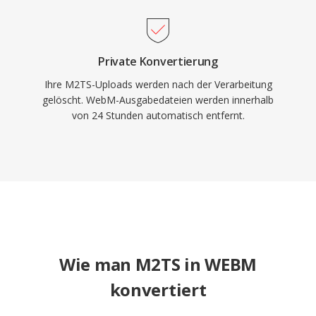
universeller Browser-Unterstützung macht
WebM zu einem Eckpfeiler der
lizenzgebührenfreien Web-Multimedia-
Bereitstellung.
Private Konvertierung
Ihre M2TS-Uploads werden nach der Verarbeitung
gelöscht. WebM-Ausgabedateien werden innerhalb
von 24 Stunden automatisch entfernt.
Wie man M2TS in WEBM
konvertiert