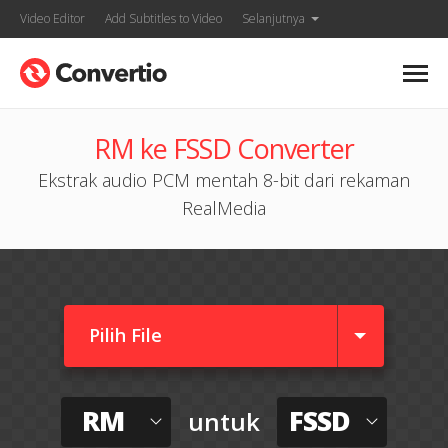
Video Editor
Add Subtitles to Video
Selanjutnya
RM ke FSSD Converter
Ekstrak audio PCM mentah 8-bit dari rekaman
RealMedia
Pilih File
RM
FSSD
untuk